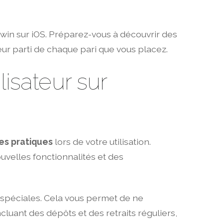
win sur iOS. Préparez-vous à découvrir des
leur parti de chaque pari que vous placez.
isateur sur
es pratiques
lors de votre utilisation.
ouvelles fonctionnalités et des
 spéciales. Cela vous permet de ne
uant des dépôts et des retraits réguliers,