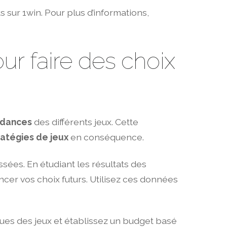
 sur 1win. Pour plus d’informations,
ur faire des choix
ndances
des différents jeux. Cette
ratégies de jeux
en conséquence.
sées. En étudiant les résultats des
ncer vos choix futurs. Utilisez ces données
ques des jeux et établissez un budget basé