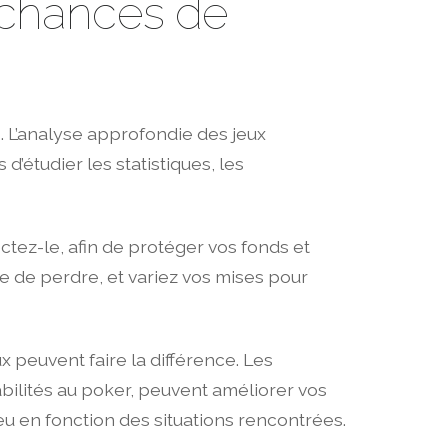
 chances de
s. L’analyse approfondie des jeux
d’étudier les statistiques, les
ctez-le, afin de protéger vos fonds et
e de perdre, et variez vos mises pour
x peuvent faire la différence. Les
ilités au poker, peuvent améliorer vos
u en fonction des situations rencontrées.