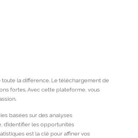
e toute la différence. Le téléchargement de
ons fortes. Avec cette plateforme, vous
assion.
égies basées sur des analyses
’identifier les opportunités
istiques est la clé pour affiner vos