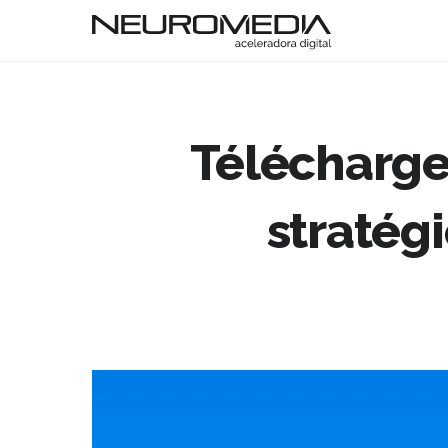
Télécharge
stratég