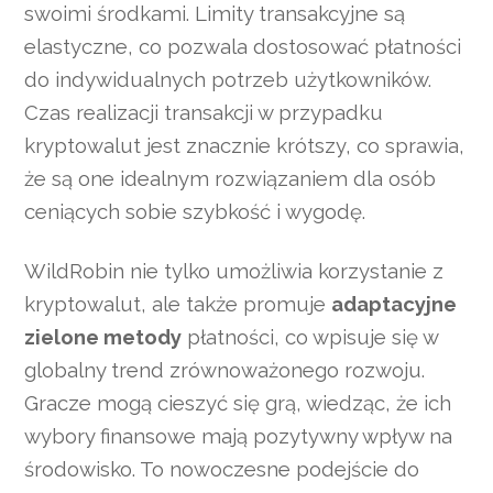
swoimi środkami. Limity transakcyjne są
elastyczne, co pozwala dostosować płatności
do indywidualnych potrzeb użytkowników.
Czas realizacji transakcji w przypadku
kryptowalut jest znacznie krótszy, co sprawia,
że są one idealnym rozwiązaniem dla osób
ceniących sobie szybkość i wygodę.
WildRobin nie tylko umożliwia korzystanie z
kryptowalut, ale także promuje
adaptacyjne
zielone metody
płatności, co wpisuje się w
globalny trend zrównoważonego rozwoju.
Gracze mogą cieszyć się grą, wiedząc, że ich
wybory finansowe mają pozytywny wpływ na
środowisko. To nowoczesne podejście do