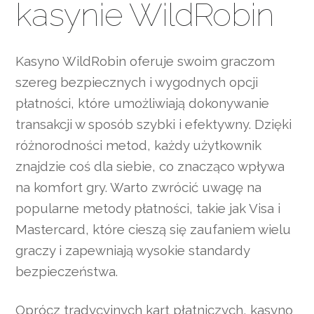
kasynie WildRobin
Kasyno WildRobin oferuje swoim graczom
szereg bezpiecznych i wygodnych opcji
płatności, które umożliwiają dokonywanie
transakcji w sposób szybki i efektywny. Dzięki
różnorodności metod, każdy użytkownik
znajdzie coś dla siebie, co znacząco wpływa
na komfort gry. Warto zwrócić uwagę na
popularne metody płatności, takie jak Visa i
Mastercard, które cieszą się zaufaniem wielu
graczy i zapewniają wysokie standardy
bezpieczeństwa.
Oprócz tradycyjnych kart płatniczych, kasyno