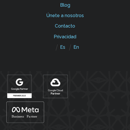
Blog
Únete a nosotros
Contacto
Privacidad
Es
En