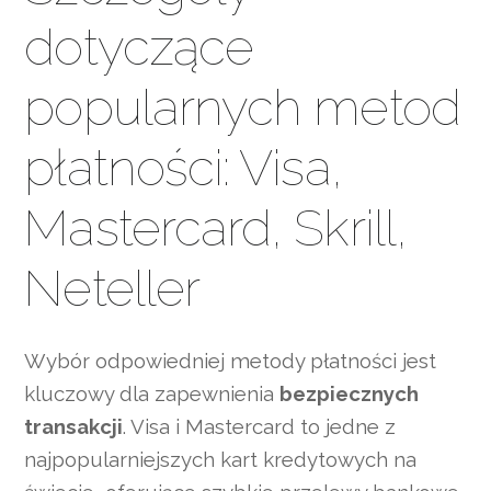
dotyczące
popularnych metod
płatności: Visa,
Mastercard, Skrill,
Neteller
Wybór odpowiedniej metody płatności jest
kluczowy dla zapewnienia
bezpiecznych
transakcji
. Visa i Mastercard to jedne z
najpopularniejszych kart kredytowych na