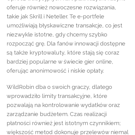
oferuje również nowoczesne rozwiązania,
takie jak Skrill i Neteller. Te e-portfele
umożliwiają błyskawiczne transakcje, co jest
niezwykle istotne, gdy chcemy szybko
rozpocząć grę. Dla fanów innowacji dostępne
są także kryptowaluty, które stają się coraz
bardziej popularne w świecie gier online,
oferując anonimowość i niskie opłaty.
WildRobin dba o swoich graczy, dlatego
wprowadziło limity transakcyjne, które
pozwalają na kontrolowanie wydatków oraz
zarządzanie budżetem. Czas realizacji
płatności również jest istotnym czynnikiem;
większość metod dokonuje przelewów niemal