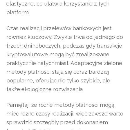
elastyczne, co ułatwia korzystanie z tych
platform.
Czas realizacji przelewów bankowych jest
również kluczowy. Zwykle trwa od jednego do
trzech dni roboczych, podczas gdy transakcje
kryptowalutowe mogą być zrealizowane
praktycznie natychmiast. Adaptacyjne zielone
metody płatności stają się coraz bardziej
popularne, oferując nie tylko szybkie, ale
także ekologiczne rozwiązania.
Pamiętaj, że różne metody płatności mogą
mieć różne czasy realizacji, więc zawsze warto
sprawdzić szczegóły przed dokonaniem