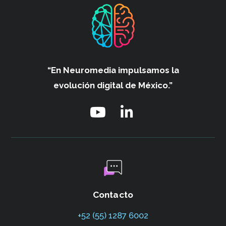
“En Neuromedia impulsamos
la
evolución digital de México.”
Contacto
+52 (55) 1287 6002‬