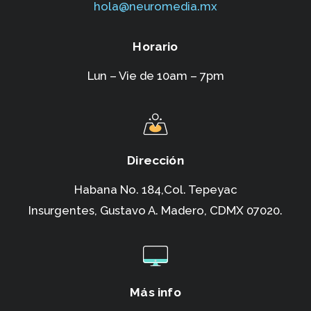
hola@neuromedia.mx
Horario
Lun – Vie de 10am – 7pm
Dirección
Habana No. 184,Col. Tepeyac
Insurgentes,
Gustavo A. Madero, CDMX 07020.
Más info