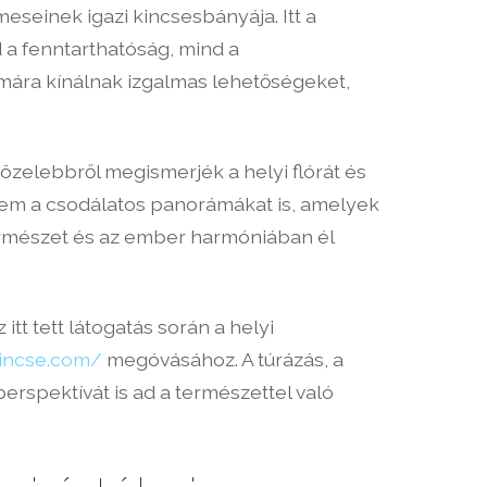
eseinek igazi kincsesbányája. Itt a
 a fenntarthatóság, mind a
ámára kínálnak izgalmas lehetőségeket,
özelebbről megismerjék a helyi flórát és
nem a csodálatos panorámákat is, amelyek
természet és az ember harmóniában él
tt tett látogatás során a helyi
kincse.com/
megóvásához. A túrázás, a
rspektívát is ad a természettel való