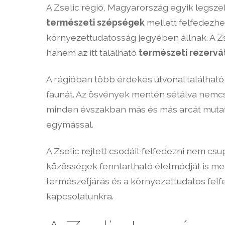
A Zselic régió, Magyarország egyik legsze
természeti szépségek
mellett felfedezhe
környezettudatosság jegyében állnak. A Zs
hanem az itt található
természeti rezerv
A régióban több érdekes útvonal található
faunát. Az ösvények mentén sétálva nemcs
minden évszakban más és más arcát mutatjá
egymással.
A Zselic rejtett csodáit felfedezni nem csu
közösségek fenntartható életmódját is me
természetjárás és a környezettudatos felf
kapcsolatunkra.