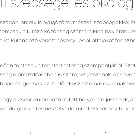
i szépségei és ökológi
szágon, amely lenyűgöző természeti szépségekkel és
 nemcsak a túrázó közönség számára kínálnak érdekes 
álva különböző védett növény- és állatfajokat fedezhe
edően fontosak a fenntarthatóság szempontjából. Eze
sság előmozdításában is szerepet játszanak. Az ösvé
jobban megértsék az itt élő ökoszisztémát és annak vé
 hogy a Zselic különböző rejtett helyeire eljussanak, 
tívan dolgozik a természetvédelmi intézkedések bevez