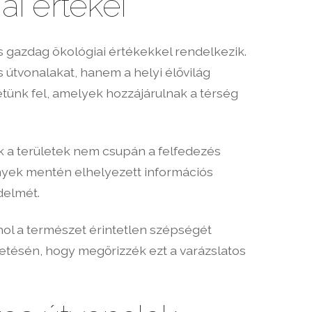
ai értékei
 gazdag ökológiai értékekkel rendelkezik.
útvonalakat, hanem a helyi élővilág
tünk fel, amelyek hozzájárulnak a térség
k a területek nem csupán a felfedezés
nyek mentén elhelyezett információs
delmét.
ahol a természet érintetlen szépségét
etésén, hogy megőrizzék ezt a varázslatos