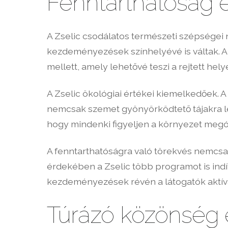
Fenntarthatóság 
A Zselic csodálatos természeti szépségei
kezdeményezések színhelyévé is váltak. A
mellett, amely lehetővé teszi a rejtett he
A Zselic ökológiai értékei kiemelkedőek.
nemcsak szemet gyönyörködtető tájakra le
hogy mindenki figyeljen a környezet megóv
A fenntarthatóságra való törekvés nemcsa
érdekében a Zselic több programot is indí
kezdeményezések révén a látogatók aktíva
Túrázó közönség é