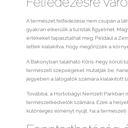
Felfedezésre váró
A természet felfedezése nem csupán a látv
gyakran elkerülik a turisták figyelmét. Ma
értékeket tapasztalhat meg. Például a Ze
lettek kialakítva, hogy megőrizzék a körny
A Bakonyban található Kőris-hegy körüli 
természeti szépségeket mutatják be, hanem
jegyében a látogatók számára kialakított 
Továbbá, a Hortobágyi Nemzeti Parkban me
természetkedvelők számára. Ezek a helyek
különleges élményt nyújt, ha a természe