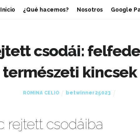
Inicio
¿Qué hacemos?
Nosotros
Google Pa
ejtett csodái: felfed
természeti kincsek
betwinner25023
ROMINA CELIO
 rejtett csodáiba