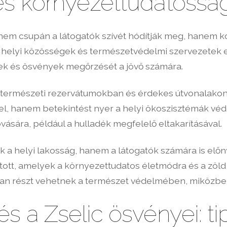
és környezettudatosság
 nem csupán a látogatók szívét hódítják meg, hanem 
 helyi közösségek és természetvédelmi szervezetek e
lyek és ösvények megőrzését a jövő számára.
 A természeti rezervátumokban és érdekes útvonalakon
l, hanem betekintést nyer a helyi ökoszisztémák véde
ására, például a hulladék megfelelő eltakarításával.
k a helyi lakosság, hanem a látogatók számára is elő
tott, amelyek a környezettudatos életmódra és a zöld 
n részt vehetnek a természet védelmében, miközben fe
s a Zselic ösvényei: ti