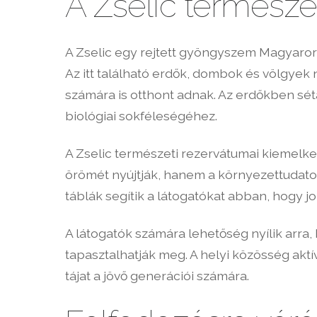
A Zselic természet
A Zselic egy rejtett gyöngyszem Magyaror
Az itt található erdők, dombok és völgyek
számára is otthont adnak. Az erdőkben sét
biológiai sokféleségéhez.
A Zselic természeti rezervátumai kiemelk
örömét nyújtják, hanem a környezettudato
táblák segítik a látogatókat abban, hogy 
A látogatók számára lehetőség nyílik arra,
tapasztalhatják meg. A helyi közösség ak
tájat a jövő generációi számára.