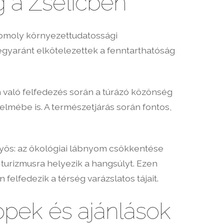
 a Zselicben
komoly környezettudatossági
gyaránt elkötelezettek a fenntarthatóság
 való felfedezés során a túrázó közönség
lmébe is. A természetjárás során fontos,
nyös: az ökológiai lábnyom csökkentése
turizmusra helyezik a hangsúlyt. Ezen
lfedezik a térség varázslatos tájait.
ppek és ajánlások