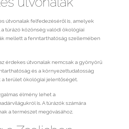
kes útvonalak
s útvonalak felfedezéséről is, amelyek
 a túrázó közönség valódi ökológiai
ák mellett a fenntarthatóság szellemében
k az érdekes útvonalak nemcsak a gyönyörű
enntarthatóság és a környezettudatosság
 terület ökológiai jelentőségét.
izgalmas élmény lehet a
árvilágukról is. A túrázók számára
lnak a természet megóvásához.