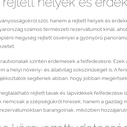
 rejtett helyek és érde
ányosságokról szól, hanem a rejtett helyek és érdeke
gyarország számos természeti rezervátumot kínál, ahol
mpléni-hegység rejtett ösvényei a gyönyörű panorám
ezetet.
túraútvonalak szintén érdemesek a felfedezésre. Eze
 a helyi növény- és állatvilág sokszínűségét is. A f
tájékoztatók segítenek abban, hogy jobban megértsék a
gtalálható rejtett tavak és lápvidékek felfedezése 
 nemcsak a szépségükről híresek, hanem a gazdag mad
ti rezervátumokban barangolnak, miközben hozzájáru