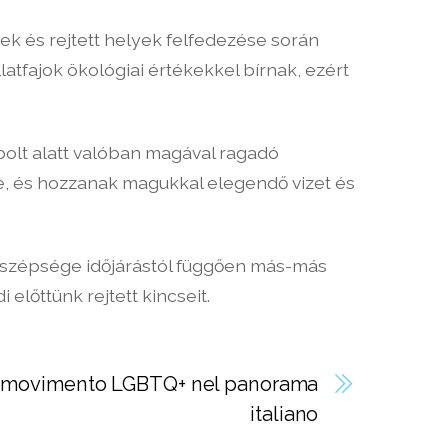
ek és rejtett helyek felfedezése során
atfajok ökológiai értékekkel bírnak, ezért
gbolt alatt valóban magával ragadó
ve, és hozzanak magukkal elegendő vizet és
ak szépsége időjárástól függően más-más
előttünk rejtett kincseit.
l movimento LGBTQ+ nel panorama
italiano