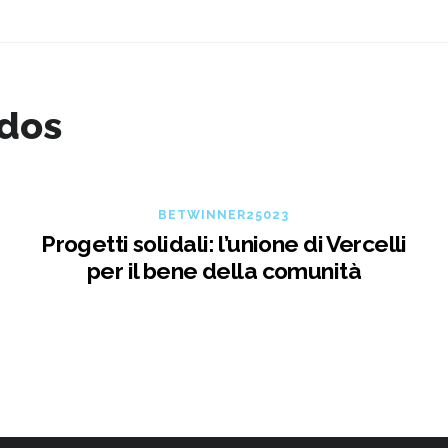
ados
BETWINNER25023
Progetti solidali: l’unione di Vercelli
per il bene della comunità