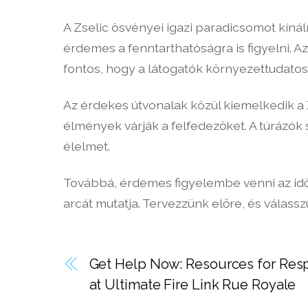
A Zselic ösvényei igazi paradicsomot kíná
érdemes a fenntarthatóságra is figyelni. A
fontos, hogy a látogatók környezettudatosa
Az érdekes útvonalak közül kiemelkedik a Z
élmények várják a felfedezőket. A túrázók
élelmet.
Továbbá, érdemes figyelembe venni az időj
arcát mutatja. Tervezzünk előre, és válassz
Get Help Now: Resources for Res
at Ultimate Fire Link Rue Royale