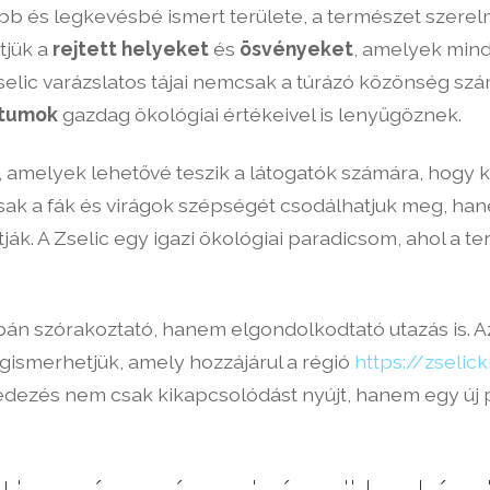
bb és legkevésbé ismert területe, a természet szerelm
tjük a
rejtett helyeket
és
ösvényeket
, amelyek mind
elic varázslatos tájai nemcsak a túrázó közönség sz
átumok
gazdag ökológiai értékeivel is lenyűgöznek.
, amelyek lehetővé teszik a látogatók számára, hogy k
ak a fák és virágok szépségét csodálhatjuk meg, ha
k. A Zselic egy igazi ökológiai paradicsom, ahol a 
pán szórakoztató, hanem elgondolkodtató utazás is. Az i
gismerhetjük, amely hozzájárul a régió
https://zselic
edezés nem csak kikapcsolódást nyújt, hanem egy új pe