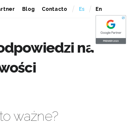
rtner
Blog
Contacto
Es
En
 odpowiedzi na
iwości
 to ważne?