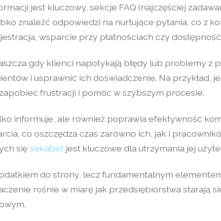
ormacji jest kluczowy, sekcje FAQ (najczęściej zadawan
 znaleźć odpowiedzi na nurtujące pytania, co z kolei
jestracja, wsparcie przy płatnościach czy dostępność 
łaszcza gdy klienci napotykają błędy lub problemy z
entów i usprawnić ich doświadczenie. Na przykład, jeś
 zapobiec frustracji i pomóc w szybszym procesie.
lko informuje, ale również poprawia efektywność komu
ia, co oszczędza czas zarówno ich, jak i pracowników
cych się
sekabet
jest kluczowe dla utrzymania jej użyte
 dodatkiem do strony, lecz fundamentalnym elementem
naczenie rośnie w miarę jak przedsiębiorstwa starają 
gowym.