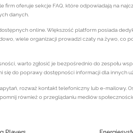
e firm oferuje sekcje FAQ, które odpowiadają na naj
nych danych.
 dostępnych online. Większość platform posiada dedy
owo, wiele organizacji prowadzi czaty na żywo, co 
sności, warto zgłosić je bezpośrednio do zespołu wspa
i się do poprawy dostępności informacji dla innych 
ytań, rozważ kontakt telefoniczny lub e-mailowy. Os
zapomnij również o przeglądaniu mediów społeczności
ng Players
Energiesyst