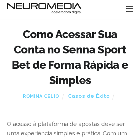
Como Acessar Sua
Conta no Senna Sport
Bet de Forma Rápida e
Simples
Casos de Éxito
ROMINA CELIO
O acesso à plataforma de apostas deve ser
uma experiência simples e prática. Com um