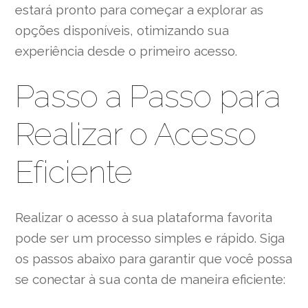
estará pronto para começar a explorar as
opções disponíveis, otimizando sua
experiência desde o primeiro acesso.
Passo a Passo para
Realizar o Acesso
Eficiente
Realizar o acesso à sua plataforma favorita
pode ser um processo simples e rápido. Siga
os passos abaixo para garantir que você possa
se conectar à sua conta de maneira eficiente: