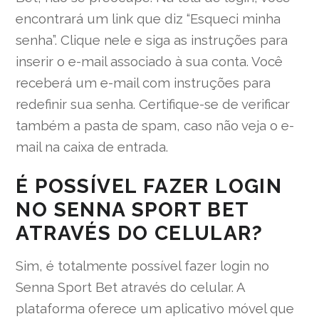
encontrará um link que diz “Esqueci minha
senha”. Clique nele e siga as instruções para
inserir o e-mail associado à sua conta. Você
receberá um e-mail com instruções para
redefinir sua senha. Certifique-se de verificar
também a pasta de spam, caso não veja o e-
mail na caixa de entrada.
É POSSÍVEL FAZER LOGIN
NO SENNA SPORT BET
ATRAVÉS DO CELULAR?
Sim, é totalmente possível fazer login no
Senna Sport Bet através do celular. A
plataforma oferece um aplicativo móvel que