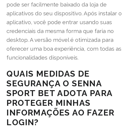
pode ser facilmente baixado da loja de
aplicativos do seu dispositivo. Após instalar o
aplicativo, você pode entrar usando suas
credenciais da mesma forma que faria no
desktop. A versão móvel é otimizada para
oferecer uma boa experiência, com todas as
funcionalidades disponíveis.
QUAIS MEDIDAS DE
SEGURANÇA O SENNA
SPORT BET ADOTA PARA
PROTEGER MINHAS
INFORMAÇÕES AO FAZER
LOGIN?