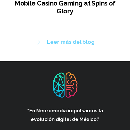
Mobile Casino Gaming at Spins of
Glory
Leer más del blog
“En Neuromedia impulsamos
la
evolución digital de México.”