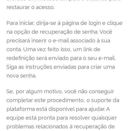
restaurar o acesso.
Para iniciar, dirija-se à página de login e clique
na opção de recuperação de senha. Você
precisará inserir o e-mail associado à sua
conta. Uma vez feito isso, um link de
redefinição será enviado para o seu e-mail.
Siga as instruções enviadas para criar uma
nova senha.
Se, por algum motivo, você não conseguir
completar este procedimento, o suporte da
plataforma está disponível para ajudar. A
equipe está pronta para resolver quaisquer
problemas relacionados à recuperação de