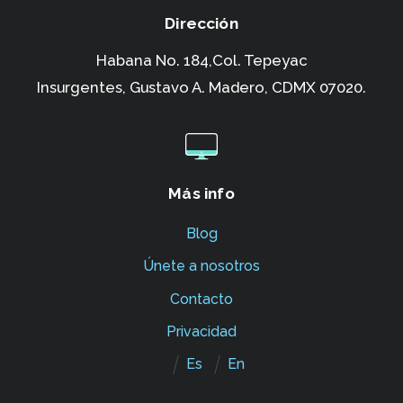
Dirección
Habana No. 184,Col. Tepeyac
Insurgentes,
Gustavo A. Madero, CDMX 07020.
Más info
Blog
Únete a nosotros
Contacto
Privacidad
Es
En