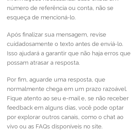
número de referência ou conta, não se
esqueça de mencioná-lo.
Após finalizar sua mensagem, revise
cuidadosamente o texto antes de enviá-lo.
Isso ajudará a garantir que não haja erros que
possam atrasar a resposta.
Por fim, aguarde uma resposta, que
normalmente chega em um prazo razoável.
Fique atento ao seu e-mail e, se não receber
feedback em alguns dias, você pode optar
por explorar outros canais, como o chat ao
vivo ou as FAQs disponíveis no site.