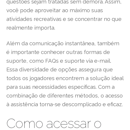
questões sejam tratadas sem demora. Assim,
você pode aproveitar ao máximo suas
atividades recreativas e se concentrar no que
realmente importa.
Além da comunicação instantânea, também
é importante conhecer outras formas de
suporte, como FAQs e suporte via e-mail.
Essa diversidade de opções assegura que
todos os jogadores encontrem a solução ideal
para suas necessidades específicas. Com a
combinação de diferentes métodos, o acesso
à assistência torna-se descomplicado e eficaz.
Como acessar o