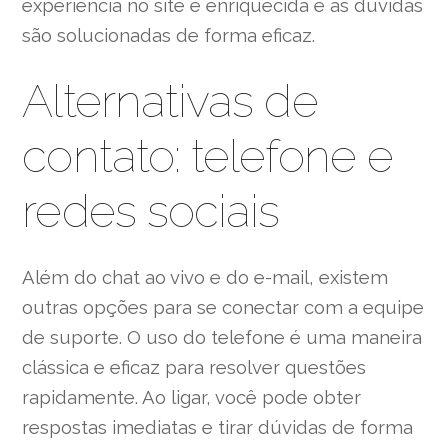
experiência no site é enriquecida e as dúvidas
são solucionadas de forma eficaz.
Alternativas de
contato: telefone e
redes sociais
Além do chat ao vivo e do e-mail, existem
outras opções para se conectar com a equipe
de suporte. O uso do telefone é uma maneira
clássica e eficaz para resolver questões
rapidamente. Ao ligar, você pode obter
respostas imediatas e tirar dúvidas de forma