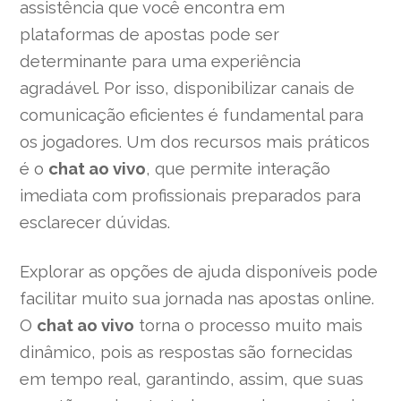
assistência que você encontra em
plataformas de apostas pode ser
determinante para uma experiência
agradável. Por isso, disponibilizar canais de
comunicação eficientes é fundamental para
os jogadores. Um dos recursos mais práticos
é o
chat ao vivo
, que permite interação
imediata com profissionais preparados para
esclarecer dúvidas.
Explorar as opções de ajuda disponíveis pode
facilitar muito sua jornada nas apostas online.
O
chat ao vivo
torna o processo muito mais
dinâmico, pois as respostas são fornecidas
em tempo real, garantindo, assim, que suas