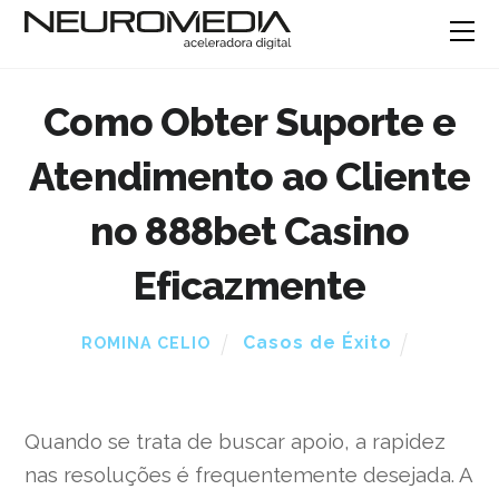
Como Obter Suporte e
Atendimento ao Cliente
no 888bet Casino
Eficazmente
Casos de Éxito
ROMINA CELIO
Quando se trata de buscar apoio, a rapidez
nas resoluções é frequentemente desejada. A