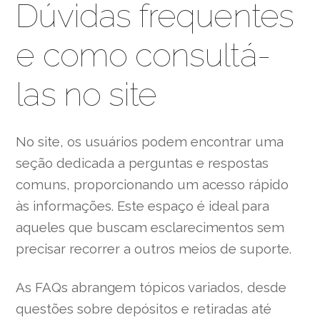
Dúvidas frequentes
e como consultá-
las no site
No site, os usuários podem encontrar uma
seção dedicada a perguntas e respostas
comuns, proporcionando um acesso rápido
às informações. Este espaço é ideal para
aqueles que buscam esclarecimentos sem
precisar recorrer a outros meios de suporte.
As FAQs abrangem tópicos variados, desde
questões sobre depósitos e retiradas até