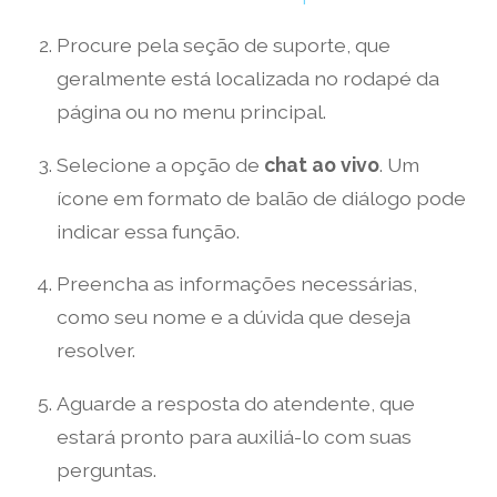
Procure pela seção de suporte, que
geralmente está localizada no rodapé da
página ou no menu principal.
Selecione a opção de
chat ao vivo
. Um
ícone em formato de balão de diálogo pode
indicar essa função.
Preencha as informações necessárias,
como seu nome e a dúvida que deseja
resolver.
Aguarde a resposta do atendente, que
estará pronto para auxiliá-lo com suas
perguntas.