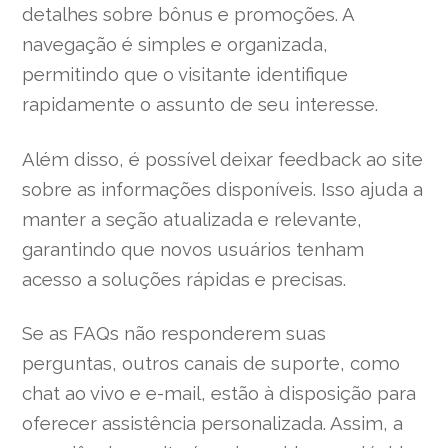
detalhes sobre bônus e promoções. A
navegação é simples e organizada,
permitindo que o visitante identifique
rapidamente o assunto de seu interesse.
Além disso, é possível deixar feedback ao site
sobre as informações disponíveis. Isso ajuda a
manter a seção atualizada e relevante,
garantindo que novos usuários tenham
acesso a soluções rápidas e precisas.
Se as FAQs não responderem suas
perguntas, outros canais de suporte, como
chat ao vivo e e-mail, estão à disposição para
oferecer assistência personalizada. Assim, a