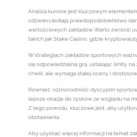
Analiza kursów jest kluczowym elemente
odzwierciedlają prawdopodobieństwo dane
wartościowych zakładów. Warto zwrócić u
takich jak Stake Casino, gdzie kryptowalu
W strategiach zakładów sportowych ważna 
się odpowiedzialną grą, ustalając limity na
chwili, ale wymaga stałej oceny i dostoso
Również, różnorodność dyscyplin sportowy
lepsze okazje do zysków ze względu na mn
Z tego powodu, kluczowe jest, aby użytkow
obstawiania.
Aby uzyskać więcej informacji na temat z