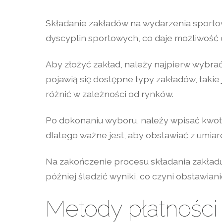
Składanie zakładów na wydarzenia sportow
dyscyplin sportowych, co daje możliwość o
Aby złożyć zakład, należy najpierw wybrać
pojawią się dostępne typy zakładów, takie 
różnić w zależności od rynków.
Po dokonaniu wyboru, należy wpisać kwot
dlatego ważne jest, aby obstawiać z umia
Na zakończenie procesu składania zakładu
później śledzić wyniki, co czyni obstawia
Metody płatności