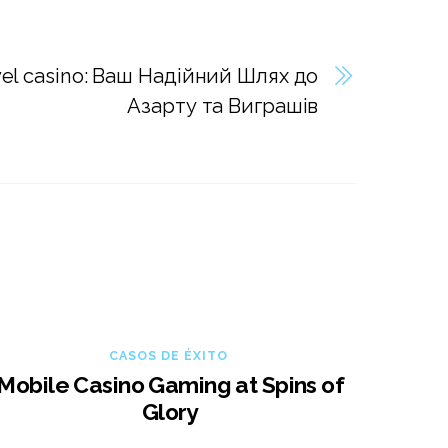
el casino: Ваш Надійний Шлях до
Азарту та Виграшів
CASOS DE ÉXITO
Mobile Casino Gaming at Spins of
Glory