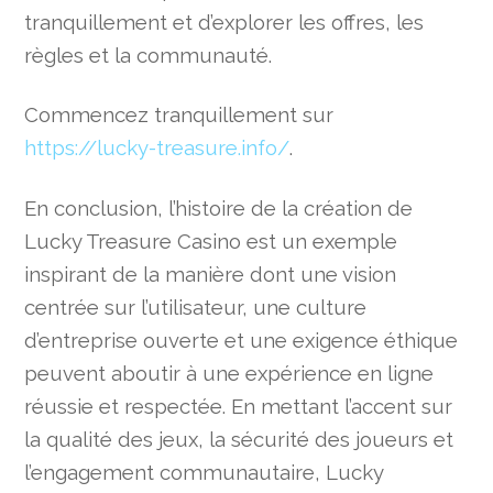
tranquillement et d’explorer les offres, les
règles et la communauté.
Commencez tranquillement sur
https://lucky-treasure.info/
.
En conclusion, l’histoire de la création de
Lucky Treasure Casino est un exemple
inspirant de la manière dont une vision
centrée sur l’utilisateur, une culture
d’entreprise ouverte et une exigence éthique
peuvent aboutir à une expérience en ligne
réussie et respectée. En mettant l’accent sur
la qualité des jeux, la sécurité des joueurs et
l’engagement communautaire, Lucky