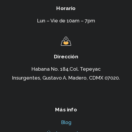
Horario
Lun – Vie de 10am – 7pm
Dirección
Habana No. 184,Col. Tepeyac
Insurgentes,
Gustavo A. Madero, CDMX 07020.
Más info
Blog