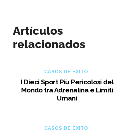
Artículos
relacionados
CASOS DE ÉXITO
I Dieci Sport Più Pericolosi del
Mondo tra Adrenalina e Limiti
Umani
CASOS DE ÉXITO