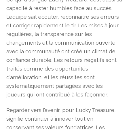
capacité à rester humbles face au succès.
L’équipe sait écouter, reconnaître ses erreurs
et corriger rapidement le tir. Les mises à jour
régulières, la transparence sur les
changements et la communication ouverte
avec la communauté ont créé un climat de
confiance durable. Les retours négatifs sont
traités comme des opportunités
d’amélioration, et les réussites sont
systématiquement partagées avec les
joueurs qui ont contribué à les façonner.
Regarder vers l’avenir, pour Lucky Treasure,
signifie continuer à innover tout en
conservant ses valeurs fondatrices. Les