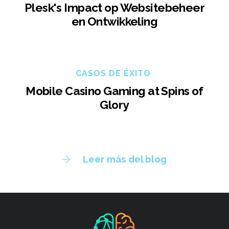
Plesk's Impact op Websitebeheer
en Ontwikkeling
CASOS DE ÉXITO
Mobile Casino Gaming at Spins of
Glory
Leer más del blog