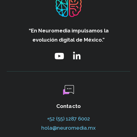
“En Neuromedia impulsamos
la
evolución digital de México.”
Contacto
+52 (55) 1287 6002‬
hola@neuromedia.mx