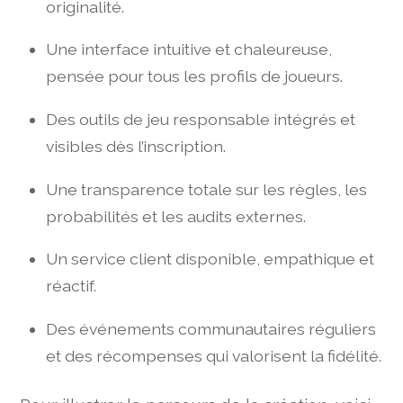
originalité.
Une interface intuitive et chaleureuse,
pensée pour tous les profils de joueurs.
Des outils de jeu responsable intégrés et
visibles dès l’inscription.
Une transparence totale sur les règles, les
probabilités et les audits externes.
Un service client disponible, empathique et
réactif.
Des événements communautaires réguliers
et des récompenses qui valorisent la fidélité.