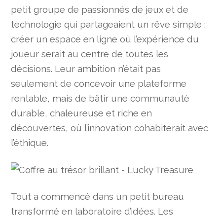
petit groupe de passionnés de jeux et de
technologie qui partageaient un rêve simple :
créer un espace en ligne où l’expérience du
joueur serait au centre de toutes les
décisions. Leur ambition n’était pas
seulement de concevoir une plateforme
rentable, mais de bâtir une communauté
durable, chaleureuse et riche en
découvertes, où l’innovation cohabiterait avec
l’éthique.
Tout a commencé dans un petit bureau
transformé en laboratoire d’idées. Les