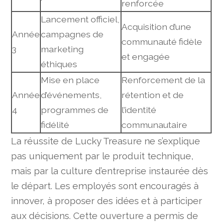
renforcée
Lancement officiel,
Acquisition d’une
Année
campagnes de
communauté fidèle
3
marketing
et engagée
éthiques
Mise en place
Renforcement de la
Année
d’événements,
rétention et de
4
programmes de
l’identité
fidélité
communautaire
La réussite de Lucky Treasure ne s’explique
pas uniquement par le produit technique,
mais par la culture d’entreprise instaurée dès
le départ. Les employés sont encouragés à
innover, à proposer des idées et à participer
aux décisions. Cette ouverture a permis de