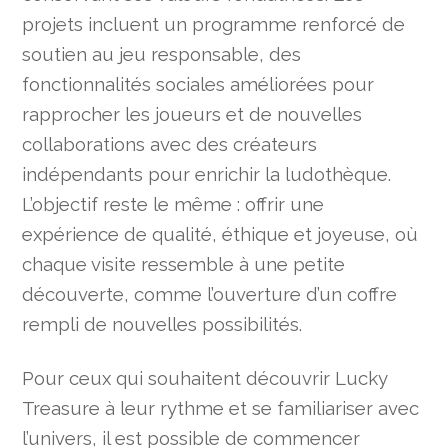
projets incluent un programme renforcé de
soutien au jeu responsable, des
fonctionnalités sociales améliorées pour
rapprocher les joueurs et de nouvelles
collaborations avec des créateurs
indépendants pour enrichir la ludothèque.
L’objectif reste le même : offrir une
expérience de qualité, éthique et joyeuse, où
chaque visite ressemble à une petite
découverte, comme l’ouverture d’un coffre
rempli de nouvelles possibilités.
Pour ceux qui souhaitent découvrir Lucky
Treasure à leur rythme et se familiariser avec
l’univers, il est possible de commencer