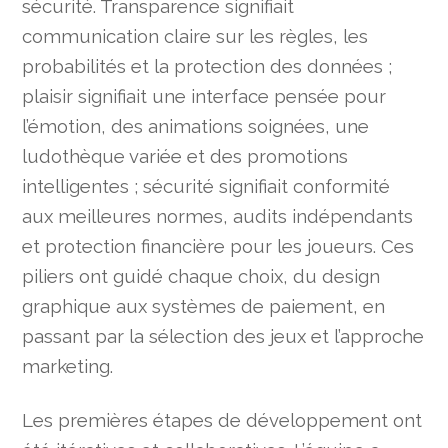
sécurité. Transparence signifiait
communication claire sur les règles, les
probabilités et la protection des données ;
plaisir signifiait une interface pensée pour
l’émotion, des animations soignées, une
ludothèque variée et des promotions
intelligentes ; sécurité signifiait conformité
aux meilleures normes, audits indépendants
et protection financière pour les joueurs. Ces
piliers ont guidé chaque choix, du design
graphique aux systèmes de paiement, en
passant par la sélection des jeux et l’approche
marketing.
Les premières étapes de développement ont