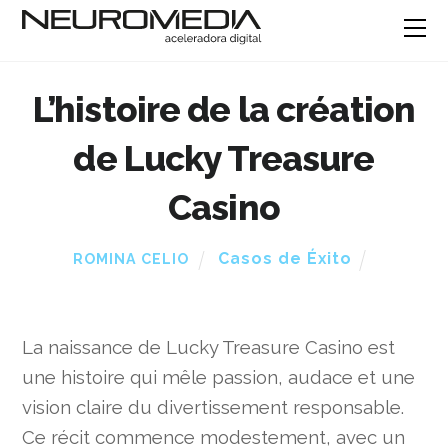
L’histoire de la création
de Lucky Treasure
Casino
Casos de Éxito
ROMINA CELIO
La naissance de Lucky Treasure Casino est
une histoire qui mêle passion, audace et une
vision claire du divertissement responsable.
Ce récit commence modestement, avec un