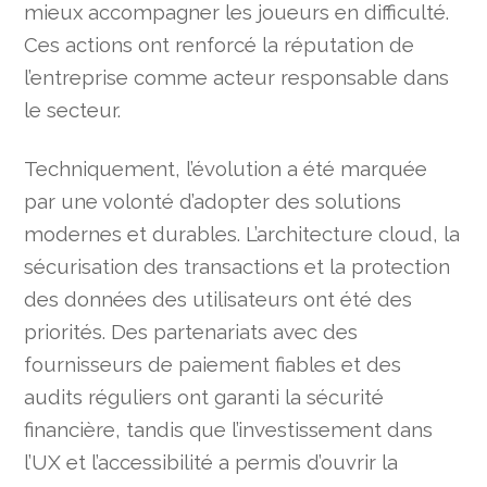
mieux accompagner les joueurs en difficulté.
Ces actions ont renforcé la réputation de
l’entreprise comme acteur responsable dans
le secteur.
Techniquement, l’évolution a été marquée
par une volonté d’adopter des solutions
modernes et durables. L’architecture cloud, la
sécurisation des transactions et la protection
des données des utilisateurs ont été des
priorités. Des partenariats avec des
fournisseurs de paiement fiables et des
audits réguliers ont garanti la sécurité
financière, tandis que l’investissement dans
l’UX et l’accessibilité a permis d’ouvrir la