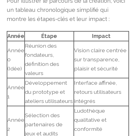
Pour illustrer le parcours de la création, voici
un tableau chronologique simplifié qui
montre les étapes-clés et leur impact :
Année
Étape
Impact
Réunion des
Année
Vision claire centrée
fondateurs,
0
sur transparence,
définition des
(Idée)
plaisir et sécurité
valeurs
Développement
Interface affinée,
Année
du prototype et
retours utilisateurs
1
ateliers utilisateurs
intégrés
Ludothèque
Sélection des
Année
qualitative et
partenaires de
2
conformité
jeux et audits