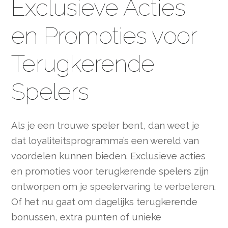
Exclusieve Acties
en Promoties voor
Terugkerende
Spelers
Als je een trouwe speler bent, dan weet je
dat loyaliteitsprogramma’s een wereld van
voordelen kunnen bieden. Exclusieve acties
en promoties voor terugkerende spelers zijn
ontworpen om je speelervaring te verbeteren.
Of het nu gaat om dagelijks terugkerende
bonussen, extra punten of unieke