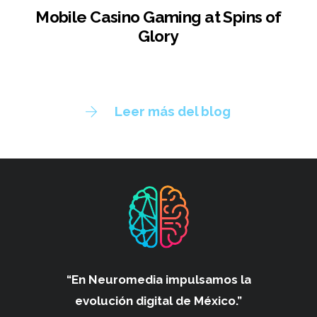
Mobile Casino Gaming at Spins of
Glory
Leer más del blog
“En Neuromedia impulsamos
la
evolución digital de México.”