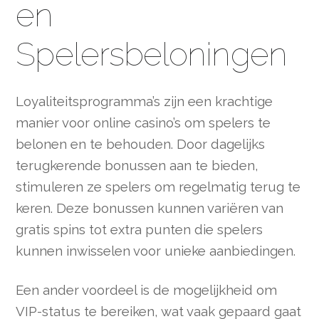
en
Spelersbeloningen
Loyaliteitsprogramma’s zijn een krachtige
manier voor online casino’s om spelers te
belonen en te behouden. Door dagelijks
terugkerende bonussen aan te bieden,
stimuleren ze spelers om regelmatig terug te
keren. Deze bonussen kunnen variëren van
gratis spins tot extra punten die spelers
kunnen inwisselen voor unieke aanbiedingen.
Een ander voordeel is de mogelijkheid om
VIP-status te bereiken, wat vaak gepaard gaat