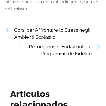
nieuwe bonussen en aanbiedingen die je niet
wilt missen!
Corsi per Affrontare lo Stress negli
Ambienti Scolastici
Les Récompenses Friday Roll du
Programme de Fidélité
Artículos
relacionados