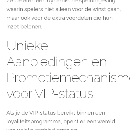
Ze creëren een dynamische spelomgeving
waarin spelers niet alleen voor de winst gaan,
maar ook voor de extra voordelen die hun
inzet belonen.
Unieke
Aanbiedingen en
Promotiemechanism
voor VIP-status
Als je de VIP-status bereikt binnen een
loyaliteitsprogramma, opent er een wereld