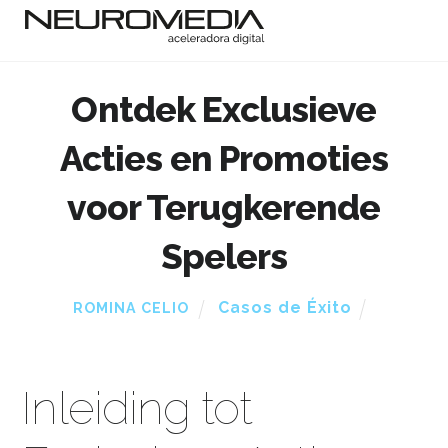
Ontdek Exclusieve
Acties en Promoties
voor Terugkerende
Spelers
Casos de Éxito
ROMINA CELIO
Inleiding tot