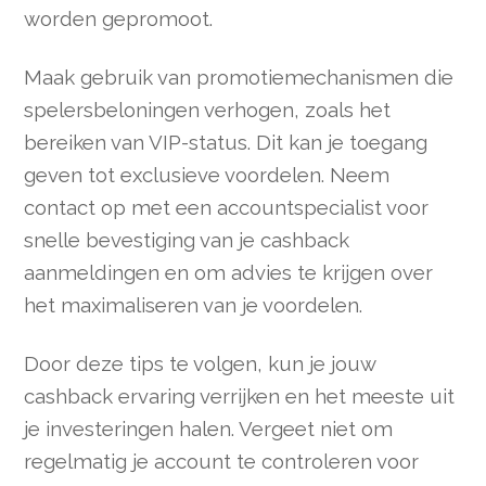
worden gepromoot.
Maak gebruik van promotiemechanismen die
spelersbeloningen verhogen, zoals het
bereiken van VIP-status. Dit kan je toegang
geven tot exclusieve voordelen. Neem
contact op met een accountspecialist voor
snelle bevestiging van je cashback
aanmeldingen en om advies te krijgen over
het maximaliseren van je voordelen.
Door deze tips te volgen, kun je jouw
cashback ervaring verrijken en het meeste uit
je investeringen halen. Vergeet niet om
regelmatig je account te controleren voor