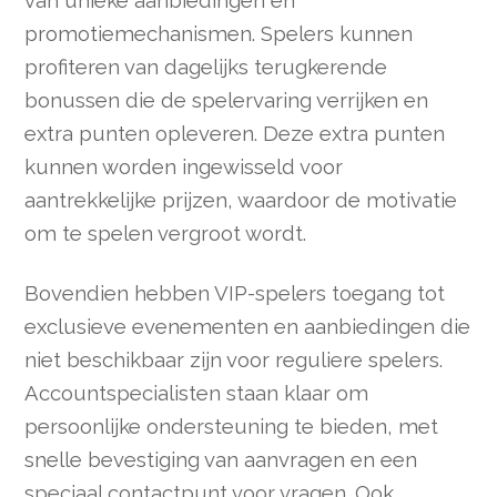
van unieke aanbiedingen en
promotiemechanismen. Spelers kunnen
profiteren van dagelijks terugkerende
bonussen die de spelervaring verrijken en
extra punten opleveren. Deze extra punten
kunnen worden ingewisseld voor
aantrekkelijke prijzen, waardoor de motivatie
om te spelen vergroot wordt.
Bovendien hebben VIP-spelers toegang tot
exclusieve evenementen en aanbiedingen die
niet beschikbaar zijn voor reguliere spelers.
Accountspecialisten staan klaar om
persoonlijke ondersteuning te bieden, met
snelle bevestiging van aanvragen en een
speciaal contactpunt voor vragen. Ook