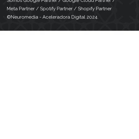
Somos Google Partner / Google Cloud Partner /
Meta Partner / Spotify Partner / Shopify Partner
©Neuromedia - Aceleradora Digital 2024.