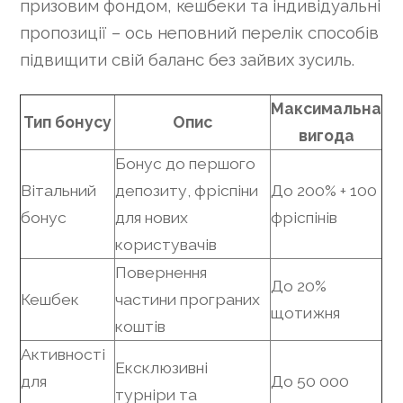
призовим фондом, кешбеки та індивідуальні
пропозиції – ось неповний перелік способів
підвищити свій баланс без зайвих зусиль.
Максимальна
Тип бонусу
Опис
вигода
Бонус до першого
Вітальний
депозиту, фріспіни
До 200% + 100
бонус
для нових
фріспінів
користувачів
Повернення
До 20%
Кешбек
частини програних
щотижня
коштів
Активності
Ексклюзивні
для
До 50 000
турніри та