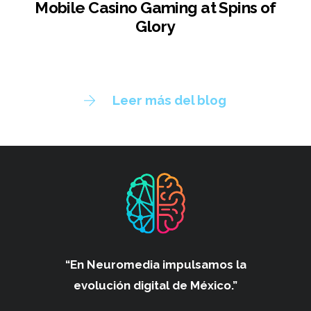
Mobile Casino Gaming at Spins of
Glory
Leer más del blog
“En Neuromedia impulsamos
la
evolución digital de México.”