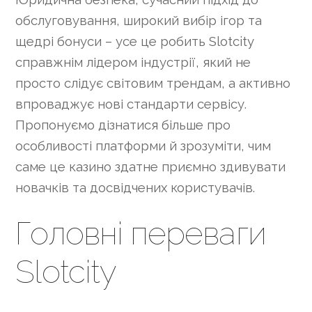
обслуговування, широкий вибір ігор та
щедрі бонуси – усе це робить Slotcity
справжнім лідером індустрії, який не
просто слідує світовим трендам, а активно
впроваджує нові стандарти сервісу.
Пропонуємо дізнатися більше про
особливості платформи й зрозуміти, чим
саме це казино здатне приємно здивувати
новачків та досвідчених користувачів.
Головні переваги
Slotcity