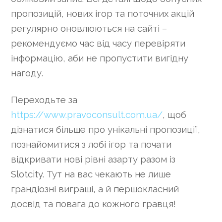
пропозицій, нових ігор та поточних акцій
регулярно оновлюються на сайті –
рекомендуємо час від часу перевіряти
інформацію, аби не пропустити вигідну
нагоду.
Переходьте за
https://www.pravoconsult.com.ua/
, щоб
дізнатися більше про унікальні пропозиції,
познайомитися з лобі ігор та почати
відкривати нові рівні азарту разом із
Slotcity. Тут на вас чекають не лише
грандіозні виграші, а й першокласний
досвід та повага до кожного гравця!