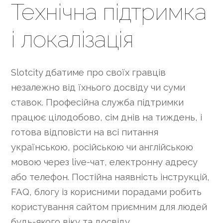
Технічна підтримка
і локалізація
Slotcity дбатиме про своїх гравців
незалежно від їхнього досвіду чи суми
ставок. Професійна служба підтримки
працює цілодобово, сім днів на тиждень, і
готова відповісти на всі питання
українською, російською чи англійською
мовою через live-чат, електронну адресу
або телефон. Постійна наявність інструкцій,
FAQ, блогу із корисними порадами робить
користування сайтом приємним для людей
будь-якого віку та досвіду.