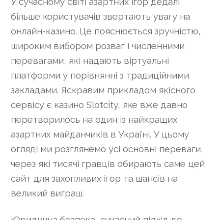
У сучасному світі азартних ігор дедалі
більше користувачів звертають увагу на
онлайн-казино. Це пояснюється зручністю,
широким вибором розваг і численними
перевагами, які надають віртуальні
платформи у порівнянні з традиційними
закладами. Яскравим прикладом якісного
сервісу є казино Slotcity, яке вже давно
перетворилось на один із найкращих
азартних майданчиків в Україні. У цьому
огляді ми розглянемо усі основні переваги,
через які тисячі гравців обирають саме цей
сайт для захопливих ігор та шансів на
великий виграш.
Юридична безпека, сучасний підхід до