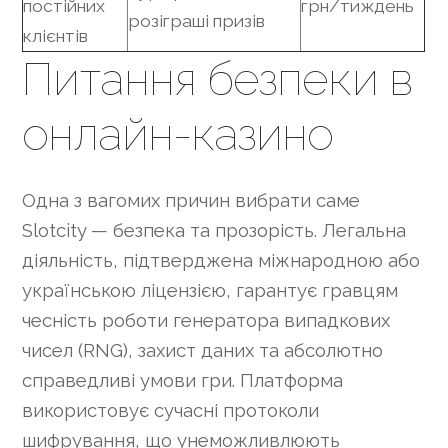
постійних
грн/тиждень
розіграші призів
клієнтів
Питання безпеки в
онлайн-казино
Одна з вагомих причин вибрати саме
Slotcity — безпека та прозорість. Легальна
діяльність, підтверджена міжнародною або
українською ліцензією, гарантує гравцям
чесність роботи генератора випадкових
чисел (RNG), захист даних та абсолютно
справедливі умови гри. Платформа
використовує сучасні протоколи
шифрування, що унеможливлюють