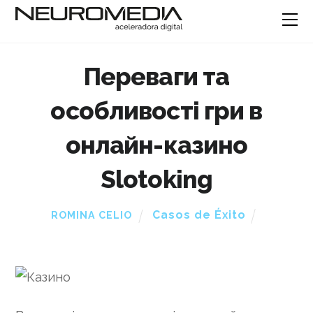
Переваги та
особливості гри в
онлайн-казино
Slotoking
Casos de Éxito
ROMINA CELIO