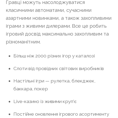
Гравці можуть насолоджуватися
класичними автоматами, сучасними
азартними новинками, а також захопливими
іграми з живими дилерами. Все це робить
ігровий досвід максимально захопливим та
різноманітним.
Більш ніж 2000 різних ігор у каталозі
Слоти від провідних світових виробників
Настільні ігри — рулетка, блекджек,
баккара, покер
Live-казино із живими круп’є
Постійне оновлення ігрового асортименту