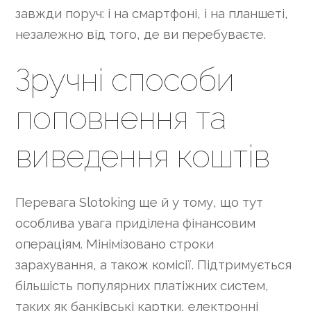
завжди поруч: і на смартфоні, і на планшеті,
незалежно від того, де ви перебуваєте.
Зручні способи
поповнення та
виведення коштів
Перевага Slotoking ще й у тому, що тут
особлива увага приділена фінансовим
операціям. Мінімізовано строки
зарахування, а також комісії. Підтримується
більшість популярних платіжних систем,
таких як банківські картки, електронні