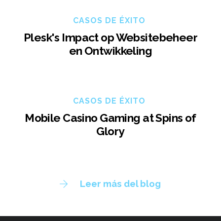
CASOS DE ÉXITO
Plesk's Impact op Websitebeheer
en Ontwikkeling
CASOS DE ÉXITO
Mobile Casino Gaming at Spins of
Glory
Leer más del blog