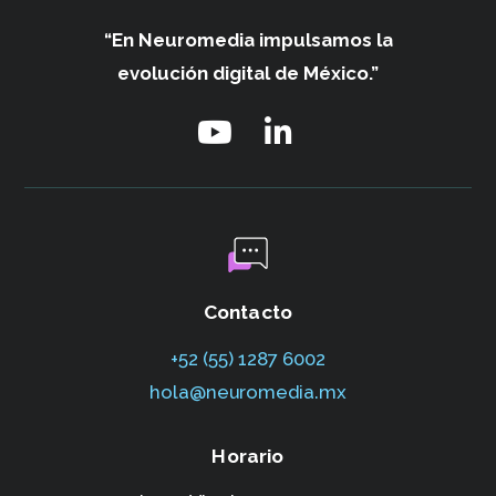
“En Neuromedia impulsamos
la
evolución digital de México.”
Contacto
+52 (55) 1287 6002‬
hola@neuromedia.mx
Horario