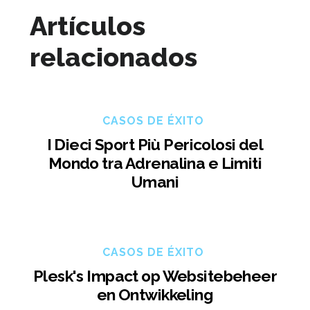
Artículos
relacionados
CASOS DE ÉXITO
I Dieci Sport Più Pericolosi del
Mondo tra Adrenalina e Limiti
Umani
CASOS DE ÉXITO
Plesk's Impact op Websitebeheer
en Ontwikkeling