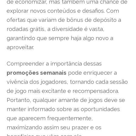
de economizar, mas também uma chance de
explorar novos conteúdos e desafios. Com
ofertas que variam de bônus de depósito a
rodadas grátis, a diversidade é vasta,
garantindo que sempre haja algo novo a
aproveitar.
Compreender a importância dessas
promoções semanais
pode enriquecer a
vivência dos jogadores, tornando cada sessão
de jogo mais excitante e recompensadora.
Portanto, qualquer amante de jogos deve se
manter informado sobre as oportunidades
que aparecem frequentemente,
maximizando assim seu prazer e os