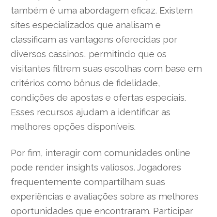
também é uma abordagem eficaz. Existem
sites especializados que analisam e
classificam as vantagens oferecidas por
diversos cassinos, permitindo que os
visitantes filtrem suas escolhas com base em
critérios como bônus de fidelidade,
condições de apostas e ofertas especiais.
Esses recursos ajudam a identificar as
melhores opções disponíveis.
Por fim, interagir com comunidades online
pode render insights valiosos. Jogadores
frequentemente compartilham suas
experiências e avaliações sobre as melhores
oportunidades que encontraram. Participar