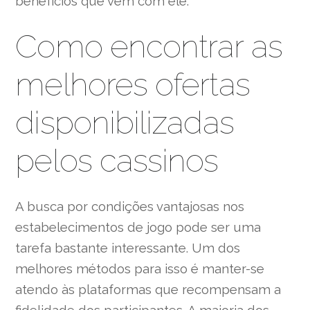
benefícios que vêm com ele.
Como encontrar as
melhores ofertas
disponibilizadas
pelos cassinos
A busca por condições vantajosas nos
estabelecimentos de jogo pode ser uma
tarefa bastante interessante. Um dos
melhores métodos para isso é manter-se
atendo às plataformas que recompensam a