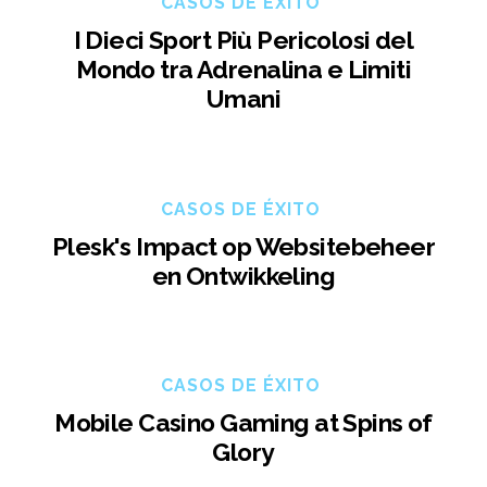
CASOS DE ÉXITO
I Dieci Sport Più Pericolosi del
Mondo tra Adrenalina e Limiti
Umani
CASOS DE ÉXITO
Plesk's Impact op Websitebeheer
en Ontwikkeling
CASOS DE ÉXITO
Mobile Casino Gaming at Spins of
Glory