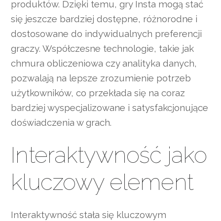
produktów. Dzięki temu, gry Insta mogą stać
się jeszcze bardziej dostępne, różnorodne i
dostosowane do indywidualnych preferencji
graczy. Współczesne technologie, takie jak
chmura obliczeniowa czy analityka danych,
pozwalają na lepsze zrozumienie potrzeb
użytkowników, co przekłada się na coraz
bardziej wyspecjalizowane i satysfakcjonujące
doświadczenia w grach.
Interaktywność jako
kluczowy element
Interaktywność stała się kluczowym