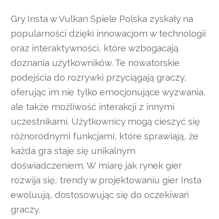
Gry Insta w Vulkan Spiele Polska zyskały na
popularności dzięki innowacjom w technologii
oraz interaktywności, które wzbogacają
doznania użytkowników. Te nowatorskie
podejścia do rozrywki przyciągają graczy,
oferując im nie tylko emocjonujące wyzwania,
ale także możliwość interakcji z innymi
uczestnikami. Użytkownicy mogą cieszyć się
różnorodnymi funkcjami, które sprawiają, że
każda gra staje się unikalnym
doświadczeniem. W miarę jak rynek gier
rozwija się, trendy w projektowaniu gier Insta
ewoluują, dostosowując się do oczekiwań
graczy.