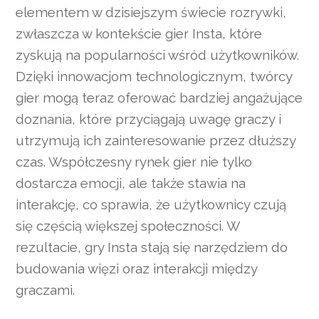
elementem w dzisiejszym świecie rozrywki,
zwłaszcza w kontekście gier Insta, które
zyskują na popularności wśród użytkowników.
Dzięki innowacjom technologicznym, twórcy
gier mogą teraz oferować bardziej angażujące
doznania, które przyciągają uwagę graczy i
utrzymują ich zainteresowanie przez dłuższy
czas. Współczesny rynek gier nie tylko
dostarcza emocji, ale także stawia na
interakcję, co sprawia, że użytkownicy czują
się częścią większej społeczności. W
rezultacie, gry Insta stają się narzędziem do
budowania więzi oraz interakcji między
graczami.