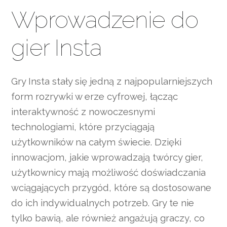
Wprowadzenie do
gier Insta
Gry Insta stały się jedną z najpopularniejszych
form rozrywki w erze cyfrowej, łącząc
interaktywność z nowoczesnymi
technologiami, które przyciągają
użytkowników na całym świecie. Dzięki
innowacjom, jakie wprowadzają twórcy gier,
użytkownicy mają możliwość doświadczania
wciągających przygód, które są dostosowane
do ich indywidualnych potrzeb. Gry te nie
tylko bawią, ale również angażują graczy, co