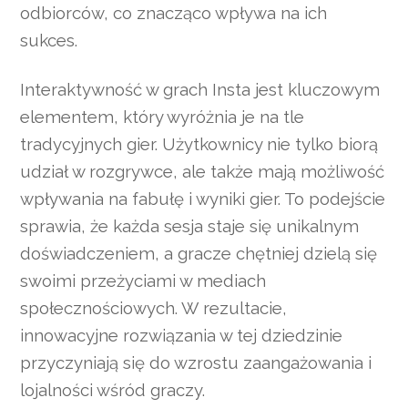
odbiorców, co znacząco wpływa na ich
sukces.
Interaktywność w grach Insta jest kluczowym
elementem, który wyróżnia je na tle
tradycyjnych gier. Użytkownicy nie tylko biorą
udział w rozgrywce, ale także mają możliwość
wpływania na fabułę i wyniki gier. To podejście
sprawia, że każda sesja staje się unikalnym
doświadczeniem, a gracze chętniej dzielą się
swoimi przeżyciami w mediach
społecznościowych. W rezultacie,
innowacyjne rozwiązania w tej dziedzinie
przyczyniają się do wzrostu zaangażowania i
lojalności wśród graczy.