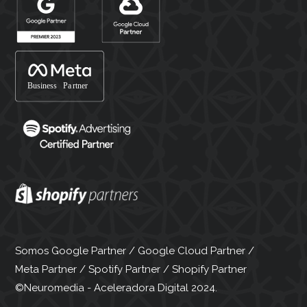
Somos Google Partner / Google Cloud Partner /
Meta Partner / Spotify Partner / Shopify Partner
©Neuromedia - Aceleradora Digital 2024.