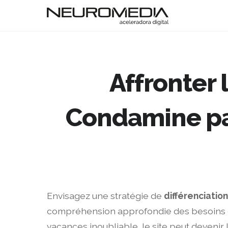
Affronter
Condamine par
Envisagez une stratégie de
différenciation
compréhension approfondie des besoins de 
vacances inoubliable, le site peut devenir