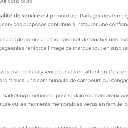
r sensibilité.
alité de service
est primordiale. Partager des témoig
 services proposés contribue à instaurer une confiance
principal de communication permet de toucher une aud
gageantes renforce l’image de marque tout en suscita
i servir de catalyseur pour attirer l’attention. Ces 
réeront aussi une communauté de campeurs qui s’enga
marketing émotionnel peut séduire de nombreux pas
nature ou les moments mémorables vécus en famille, on
s la satisfaction des campeurs, il est essentiel de recu