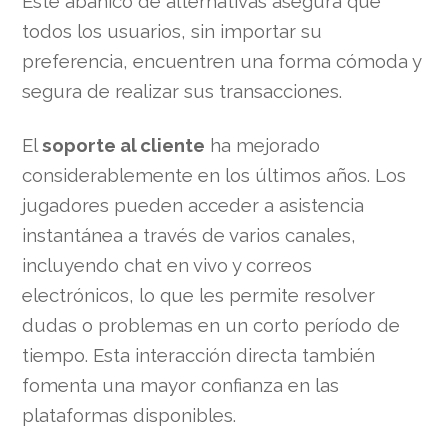
Este abanico de alternativas asegura que
todos los usuarios, sin importar su
preferencia, encuentren una forma cómoda y
segura de realizar sus transacciones.
El
soporte al cliente
ha mejorado
considerablemente en los últimos años. Los
jugadores pueden acceder a asistencia
instantánea a través de varios canales,
incluyendo chat en vivo y correos
electrónicos, lo que les permite resolver
dudas o problemas en un corto período de
tiempo. Esta interacción directa también
fomenta una mayor confianza en las
plataformas disponibles.