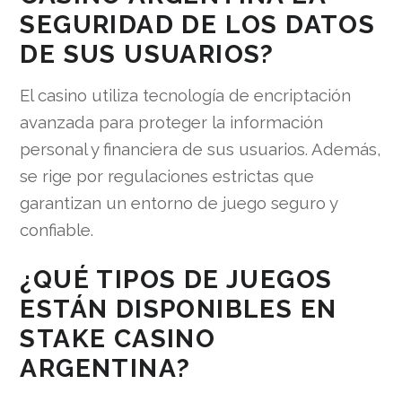
SEGURIDAD DE LOS DATOS
DE SUS USUARIOS?
El casino utiliza tecnología de encriptación
avanzada para proteger la información
personal y financiera de sus usuarios. Además,
se rige por regulaciones estrictas que
garantizan un entorno de juego seguro y
confiable.
¿QUÉ TIPOS DE JUEGOS
ESTÁN DISPONIBLES EN
STAKE CASINO
ARGENTINA?