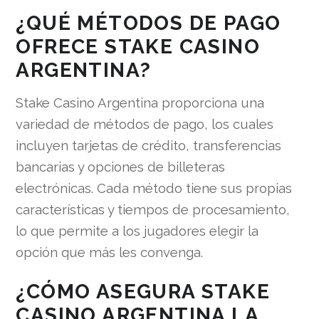
¿QUÉ MÉTODOS DE PAGO
OFRECE STAKE CASINO
ARGENTINA?
Stake Casino Argentina proporciona una
variedad de métodos de pago, los cuales
incluyen tarjetas de crédito, transferencias
bancarias y opciones de billeteras
electrónicas. Cada método tiene sus propias
características y tiempos de procesamiento,
lo que permite a los jugadores elegir la
opción que más les convenga.
¿CÓMO ASEGURA STAKE
CASINO ARGENTINA LA