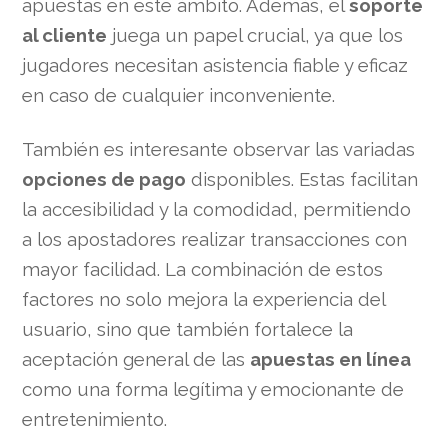
apuestas en este ámbito. Además, el
soporte
al cliente
juega un papel crucial, ya que los
jugadores necesitan asistencia fiable y eficaz
en caso de cualquier inconveniente.
También es interesante observar las variadas
opciones de pago
disponibles. Estas facilitan
la accesibilidad y la comodidad, permitiendo
a los apostadores realizar transacciones con
mayor facilidad. La combinación de estos
factores no solo mejora la experiencia del
usuario, sino que también fortalece la
aceptación general de las
apuestas en línea
como una forma legítima y emocionante de
entretenimiento.