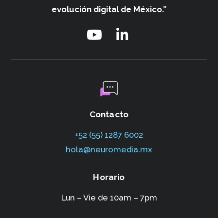
evolución digital de México.”
Contacto
+52 (55) 1287 6002‬
hola@neuromedia.mx
Horario
Lun – Vie de 10am – 7pm