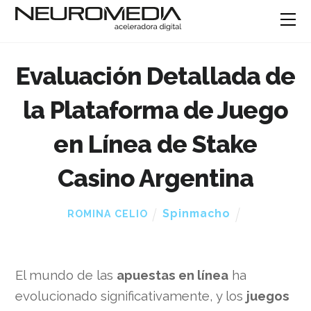
Evaluación Detallada de
la Plataforma de Juego
en Línea de Stake
Casino Argentina
Spinmacho
ROMINA CELIO
El mundo de las
apuestas en línea
ha
evolucionado significativamente, y los
juegos