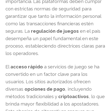
importancia. Las plataformas deben cumplir
con estrictas normas de seguridad para
garantizar que tanto la información personal
como las transacciones financieras estén
seguras. La
regulación de juegos
en el país
desempeña un papel fundamental en este
proceso, estableciendo directrices claras para
los operadores.
El
acceso rápido
a servicios de juego se ha
convertido en un factor clave para los
usuarios. Los sitios autorizados ofrecen
diversas
opciones de pago
, incluyendo
métodos tradicionales y
criptoactivos
, lo que
brinda mayor flexibilidad a los apostadores.