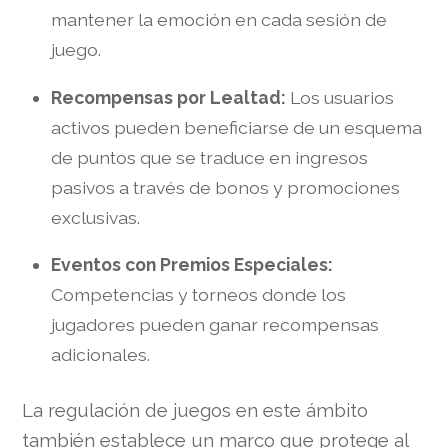
mantener la emoción en cada sesión de
juego.
Recompensas por Lealtad:
Los usuarios
activos pueden beneficiarse de un esquema
de puntos que se traduce en ingresos
pasivos a través de bonos y promociones
exclusivas.
Eventos con Premios Especiales:
Competencias y torneos donde los
jugadores pueden ganar recompensas
adicionales.
La regulación de juegos en este ámbito
también establece un marco que protege al