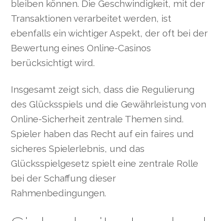
bleiben können. Die Geschwindigkeit, mit der
Transaktionen verarbeitet werden, ist
ebenfalls ein wichtiger Aspekt, der oft bei der
Bewertung eines Online-Casinos
berücksichtigt wird.
Insgesamt zeigt sich, dass die Regulierung
des Glücksspiels und die Gewährleistung von
Online-Sicherheit zentrale Themen sind.
Spieler haben das Recht auf ein faires und
sicheres Spielerlebnis, und das
Glücksspielgesetz spielt eine zentrale Rolle
bei der Schaffung dieser
Rahmenbedingungen.