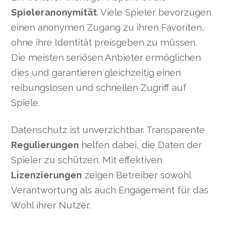
Spieleranonymität
. Viele Spieler bevorzugen
einen anonymen Zugang zu ihren Favoriten,
ohne ihre Identität preisgeben zu müssen.
Die meisten seriösen Anbieter ermöglichen
dies und garantieren gleichzeitig einen
reibungslosen und schnellen Zugriff auf
Spiele.
Datenschutz ist unverzichtbar. Transparente
Regulierungen
helfen dabei, die Daten der
Spieler zu schützen. Mit effektiven
Lizenzierungen
zeigen Betreiber sowohl
Verantwortung als auch Engagement für das
Wohl ihrer Nutzer.