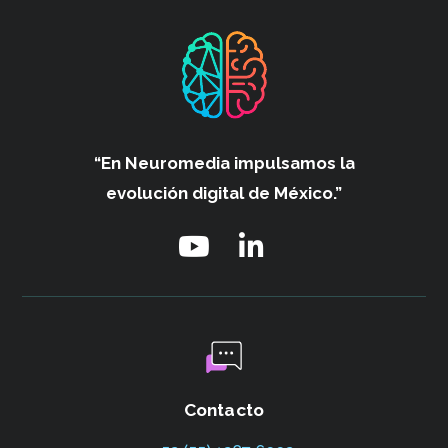
“En Neuromedia impulsamos
la
evolución digital de México.”
Contacto