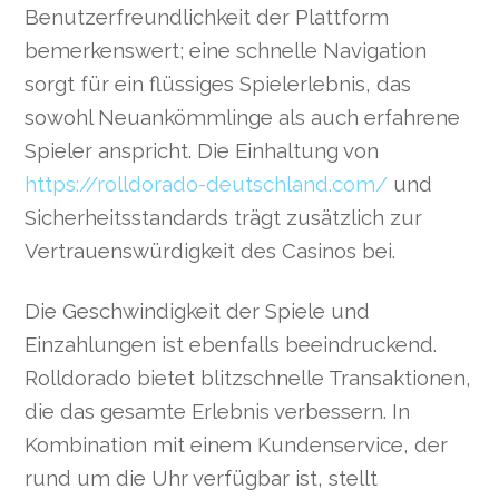
Benutzerfreundlichkeit der Plattform
bemerkenswert; eine schnelle Navigation
sorgt für ein flüssiges Spielerlebnis, das
sowohl Neuankömmlinge als auch erfahrene
Spieler anspricht. Die Einhaltung von
https://rolldorado-deutschland.com/
und
Sicherheitsstandards trägt zusätzlich zur
Vertrauenswürdigkeit des Casinos bei.
Die Geschwindigkeit der Spiele und
Einzahlungen ist ebenfalls beeindruckend.
Rolldorado bietet blitzschnelle Transaktionen,
die das gesamte Erlebnis verbessern. In
Kombination mit einem Kundenservice, der
rund um die Uhr verfügbar ist, stellt