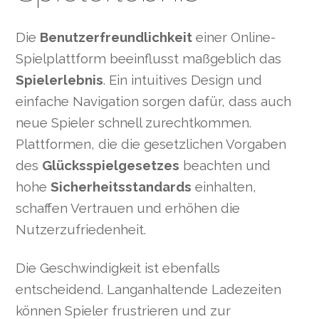
Die
Benutzerfreundlichkeit
einer Online-
Spielplattform beeinflusst maßgeblich das
Spielerlebnis
. Ein intuitives Design und
einfache Navigation sorgen dafür, dass auch
neue Spieler schnell zurechtkommen.
Plattformen, die die gesetzlichen Vorgaben
des
Glücksspielgesetzes
beachten und
hohe
Sicherheitsstandards
einhalten,
schaffen Vertrauen und erhöhen die
Nutzerzufriedenheit.
Die Geschwindigkeit ist ebenfalls
entscheidend. Langanhaltende Ladezeiten
können Spieler frustrieren und zur