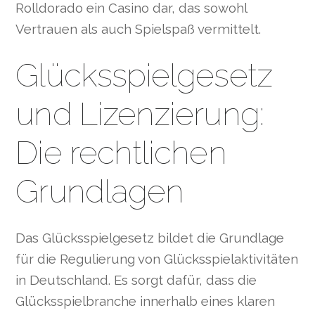
Rolldorado ein Casino dar, das sowohl
Vertrauen als auch Spielspaß vermittelt.
Glücksspielgesetz
und Lizenzierung:
Die rechtlichen
Grundlagen
Das Glücksspielgesetz bildet die Grundlage
für die Regulierung von Glücksspielaktivitäten
in Deutschland. Es sorgt dafür, dass die
Glücksspielbranche innerhalb eines klaren