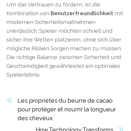
Um das Vertrauen zu fördern, ist die
Kombination von
Benutzerfreundlichkeit
mit
modernen Sicherheitsmaßnahmen
unerlässlich. Spieler möchten schnell und
sicher ihre Wetten platzieren, ohne sich über
mögliche Risiken Sorgen machen zu müssen.
Die richtige Balance zwischen Sicherheit und
Geschwindigkeit gewährleistet ein optimales
Spielerlebnis.
Les propriétés du beurre de cacao
pour protéger et nourrir la longueur
des cheveux
How Technology Transforms