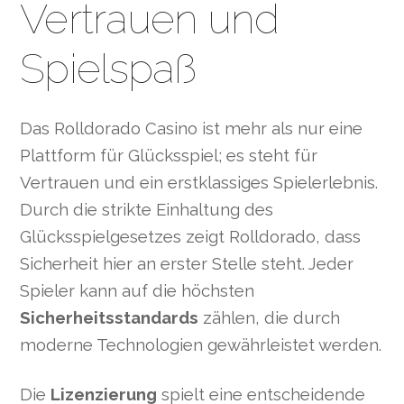
Vertrauen und
Spielspaß
Das Rolldorado Casino ist mehr als nur eine
Plattform für Glücksspiel; es steht für
Vertrauen und ein erstklassiges Spielerlebnis.
Durch die strikte Einhaltung des
Glücksspielgesetzes zeigt Rolldorado, dass
Sicherheit hier an erster Stelle steht. Jeder
Spieler kann auf die höchsten
Sicherheitsstandards
zählen, die durch
moderne Technologien gewährleistet werden.
Die
Lizenzierung
spielt eine entscheidende