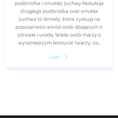
podbródka i smukłej żuchwy Redukcja
drugiego podbródka oraz smukła
żuchwa to tematy, które zyskują na
popularności wśród osób dbających o
zdrowie i urodę. Wiele osób marzy o
wyraźniejszym konturze twarzy, co…
Leer