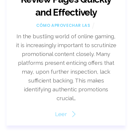
and Effectively
CÓMO APROVECHAR LAS
In the bustling world of online gaming,
it is increasingly important to scrutinize
promotional content closely. Many
platforms present enticing offers that
may, upon further inspection, lack
sufficient backing. This makes
identifying authentic promotions
crucial…
Leer