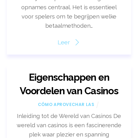
opnames centraal. Het is essentieel
voor spelers om te begrijpen welke
betaalmethoden…
Leer
Eigenschappen en
Voordelen van Casinos
CÓMO APROVECHAR LAS
Inleiding tot de Wereld van Casinos De
wereld van casinos is een fascinerende
plek waar plezier en spanning