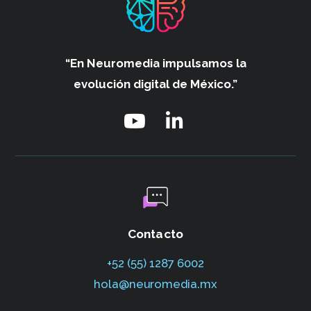
“En Neuromedia impulsamos
la
evolución digital de México.”
Contacto
+52 (55) 1287 6002‬
hola@neuromedia.mx