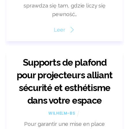
sprawdza się tam, gdzie liczy się
pewność…
Leer
Supports de plafond
pour projecteurs alliant
sécurité et esthétisme
dans votre espace
WILHELM-BS
Pour garantir une mise en place