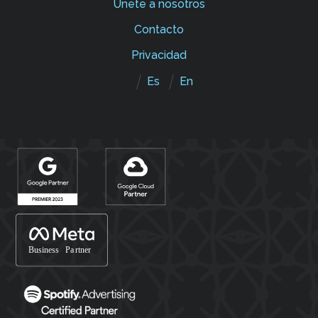
Únete a nosotros
Contacto
Privacidad
Es
En