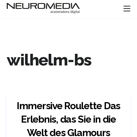
wilhelm-bs
Immersive Roulette Das
Erlebnis, das Sie in die
Welt des Glamours