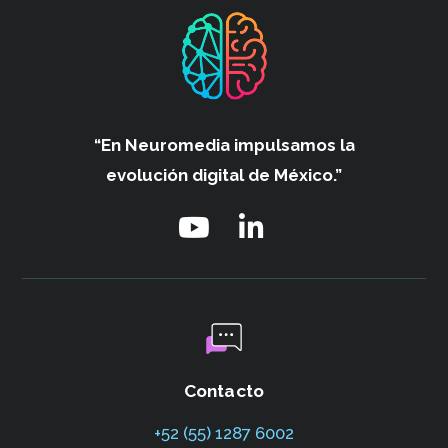
“En Neuromedia impulsamos
la
evolución digital de México.”
Contacto
+52 (55) 1287 6002‬