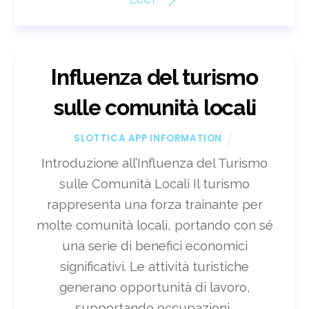
Influenza del turismo
sulle comunità locali
SLOTTICA APP INFORMATION
Introduzione all’Influenza del Turismo
sulle Comunità Locali Il turismo
rappresenta una forza trainante per
molte comunità locali, portando con sé
una serie di benefici economici
significativi. Le attività turistiche
generano opportunità di lavoro,
supportando occupazioni…