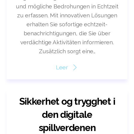
und mögliche Bedrohungen in Echtzeit
zu erfassen. Mit innovativen Lösungen
erhalten Sie sofortige echtzeit-
benachrichtigungen, die Sie über
verdächtige Aktivitäten informieren.
Zusätzlich sorgt eine…
Leer
Sikkerhet og trygghet i
den digitale
spillverdenen