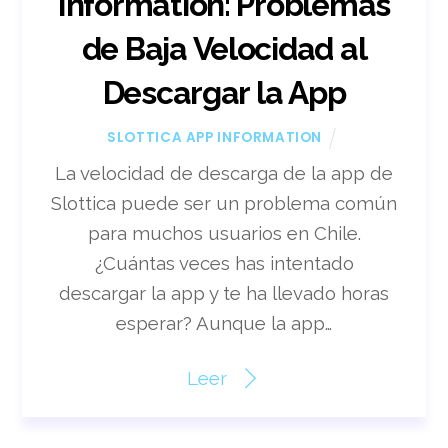
Information: Problemas
de Baja Velocidad al
Descargar la App
SLOTTICA APP INFORMATION
La velocidad de descarga de la app de
Slottica puede ser un problema común
para muchos usuarios en Chile.
¿Cuántas veces has intentado
descargar la app y te ha llevado horas
esperar? Aunque la app…
Leer