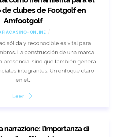
 de clubes de Footgolf en
Amfootgolf
AFIACASINO-ONLINE
ad sólida y reconocible es vital para
mbros. La construcción de una marca
la presencia, sino que también genera
ciales integrantes. Un enfoque claro
en el…
Leer
a narrazione: l’importanza di