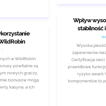
Wpływ wysoki
stabilność 
korzystanie
M
WildRobin
Wysoka jakość 
zapewnienia niez
nych w WildRobin
Certyfikacja siec
bonusy powitalne są
prawidłowe funkcjo
ym nowych graczy.
ryzyko awarii.
rmie bonusów mogą
komponentów to po
erty kasyna, a ich