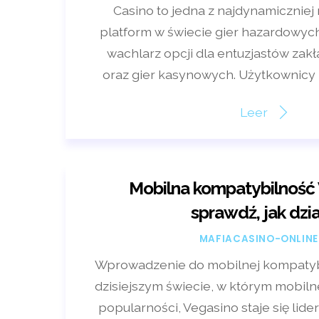
Casino to jedna z najdynamiczniej 
platform w świecie gier hazardowych
wachlarz opcji dla entuzjastów za
oraz gier kasynowych. Użytkownicy
Leer
Mobilna kompatybilność
sprawdź, jak dzia
MAFIACASINO-ONLINE
Wprowadzenie do mobilnej kompatyb
dzisiejszym świecie, w którym mobiln
popularności, Vegasino staje się lid