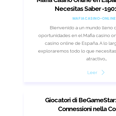
Necesitas Saber -19
MAFIACASINO-ONLINE
Bienvenido a un mundo lleno 
oportunidades en el Mafia casino o
casino online de España. A lo lar
exploraremos todo lo que necesitas
atractivo…
Leer
Giocatori di BeGameStar:
Connessioni nella C