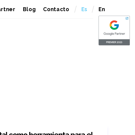
rtner
Blog
Contacto
Es
En
tal como herramienta para el