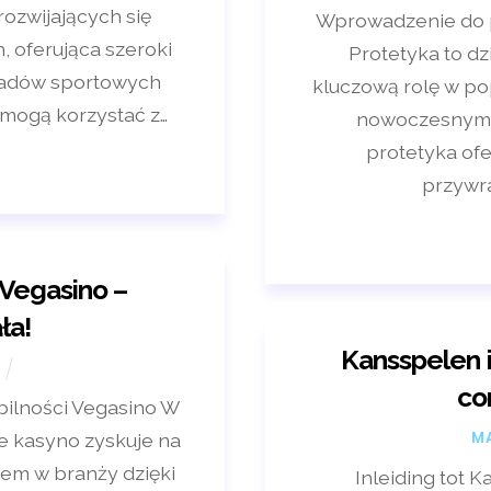
rozwijających się
Wprowadzenie do pr
, oferująca szeroki
Protetyka to d
kładów sportowych
kluczową rolę w pop
 mogą korzystać z…
nowoczesnym 
protetyka ofe
przywra
 Vegasino –
ła!
Kansspelen i
co
ilności Vegasino W
M
e kasyno zyskuje na
erem w branży dzięki
Inleiding tot K