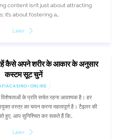
g content isn’t just about attracting
s; it’s about fostering a…
Leer
रहें कैसे अपने शरीर के आकार के अनुसार
कस्टम सूट चुनें
AFIACASINO-ONLINE
विशेषताओं के प्रति सचेत रहना आवश्यक है। हर
युक्त वस्त्र का चयन करना महत्वपूर्ण है। टैइलर की
 हुए, आप सुनिश्चित कर सकते हैं कि…
Leer