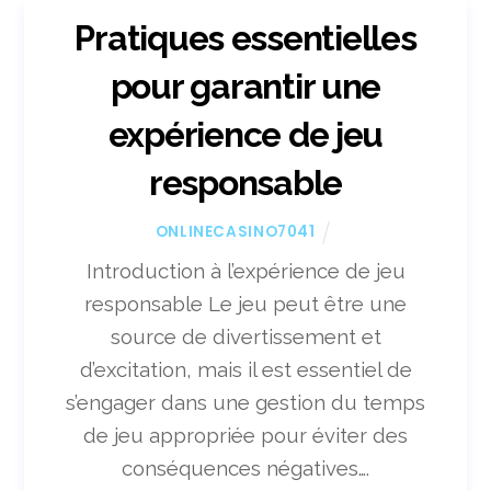
Pratiques essentielles
pour garantir une
expérience de jeu
responsable
ONLINECASINO7041
Introduction à l’expérience de jeu
responsable Le jeu peut être une
source de divertissement et
d’excitation, mais il est essentiel de
s’engager dans une gestion du temps
de jeu appropriée pour éviter des
conséquences négatives….