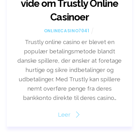
vide om Trustly Online
Casinoer
ONLINECASINO7041
Trustly online casino er blevet en
populær betalingsmetode blandt
danske spillere, der ønsker at foretage
hurtige og sikre indbetalinger og
udbetalinger. Med Trustly kan spillere
nemt overføre penge fra deres
bankkonto direkte til deres casino…
Leer