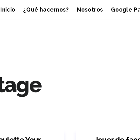
Inicio
¿Qué hacemos?
Nosotros
Google Pa
itage
oulette Your
Jouer de faço