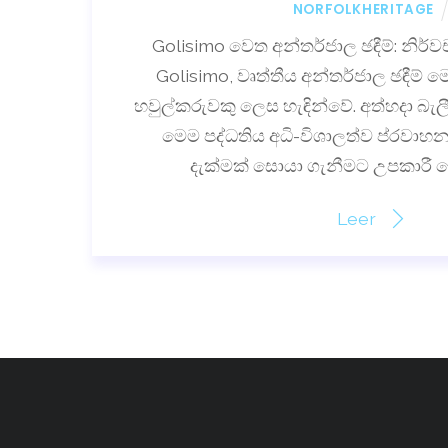
NORFOLKHERITAGE
Golisimo වෙත අන්තර්ජාල ඡඳීම්: නි
Golisimo, වෘත්තීය අන්තර්ජාල ඡඳීම් ම
හවුල්කරුවකු ලෙස හැඳින්වේ. අත්හදා බැ
මෙම පද්ධතිය අධි-විශාලත්ව ප්රවාහන 
දැක්මක් සොයා ගැනීමට උපකාරී 
Leer