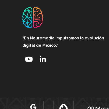
“En Neuromedia impulsamos
la evolución
digital de México.”