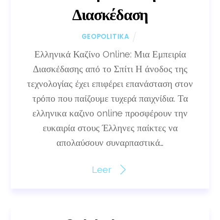
Διασκέδαση
GEOPOLITIKA
Ελληνικά Καζίνο Online: Μια Εμπειρία
Διασκέδασης από το Σπίτι Η άνοδος της
τεχνολογίας έχει επιφέρει επανάσταση στον
τρόπο που παίζουμε τυχερά παιχνίδια. Τα
ελληνικα καζινο online προσφέρουν την
ευκαιρία στους Έλληνες παίκτες να
απολαύσουν συναρπαστικά…
Leer