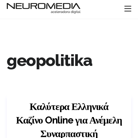
geopolitika
Καλύτερα Ελληνικά
Καζίνο Online για Ανέμελη
Συναρπαστική