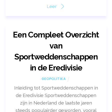
Leer
Een Compleet Overzicht
van
Sportweddenschappen
in de Eredivisie
GEOPOLITIKA
Inleiding tot Sportweddenschappen in
de Eredivisie Sportweddenschappen
zijn in Nederland de laatste jaren
steeds populairder geworden, vooral