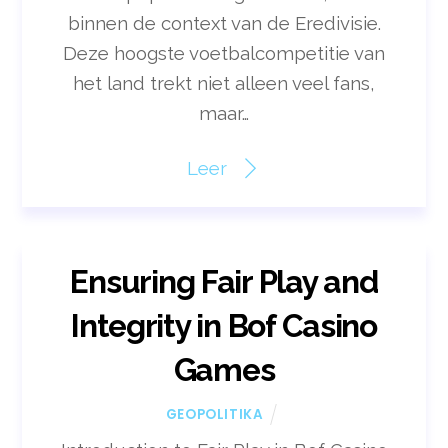
binnen de context van de Eredivisie.
Deze hoogste voetbalcompetitie van
het land trekt niet alleen veel fans,
maar…
Leer
Ensuring Fair Play and
Integrity in Bof Casino
Games
GEOPOLITIKA