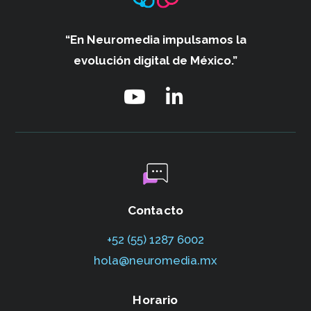
“En Neuromedia impulsamos
la
evolución digital de México.”
Contacto
+52 (55) 1287 6002‬
hola@neuromedia.mx
Horario