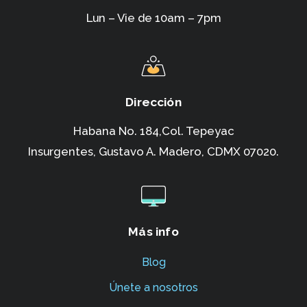
Lun – Vie de 10am – 7pm
Dirección
Habana No. 184,Col. Tepeyac
Insurgentes,
Gustavo A. Madero, CDMX 07020.
Más info
Blog
Únete a nosotros