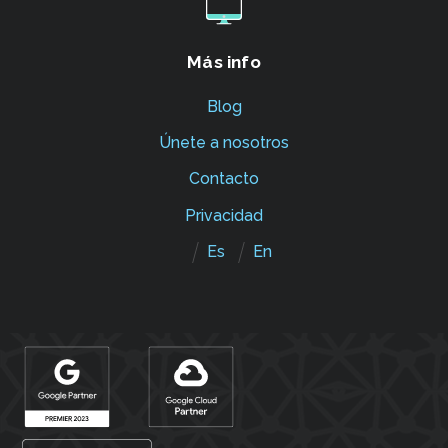
Más info
Blog
Únete a nosotros
Contacto
Privacidad
Es
En