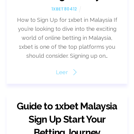
1XBET80412
How to Sign Up for 1xbet in Malaysia If
you’re looking to dive into the exciting
world of online betting in Malaysia,
1xbet is one of the top platforms you
should consider. Signing up on…
Leer
Guide to 1xbet Malaysia
Sign Up Start Your
Betting Journey