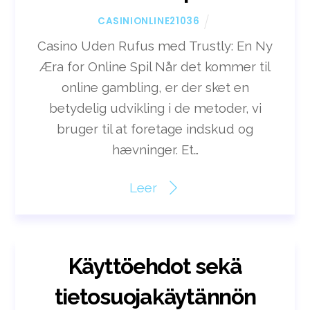
CASINIONLINE21036
Casino Uden Rufus med Trustly: En Ny
Æra for Online Spil Når det kommer til
online gambling, er der sket en
betydelig udvikling i de metoder, vi
bruger til at foretage indskud og
hævninger. Et…
Leer
Käyttöehdot sekä
tietosuojakäytännön