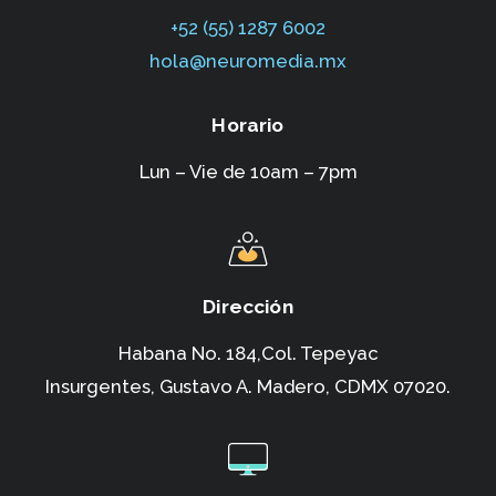
+52 (55) 1287 6002‬
hola@neuromedia.mx
Horario
Lun – Vie de 10am – 7pm
Dirección
Habana No. 184,Col. Tepeyac
Insurgentes,
Gustavo A. Madero, CDMX 07020.