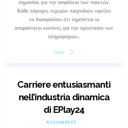
σημασίας για την ασφάλεια των παικτών.
Κάθε πάροχος τυχερών παιχνιδιών οφείλει
να διασφαλίσει ότι τηρούνται οι
απαραίτητοι κανόνες για την προστασία των
πληροφοριών…
Leer
Carriere entusiasmanti
nell’industria dinamica
di EPlay24
BCGAME8043