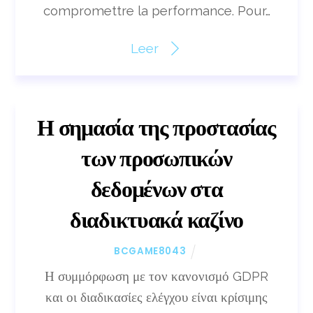
compromettre la performance. Pour…
Leer
Η σημασία της προστασίας
των προσωπικών
δεδομένων στα
διαδικτυακά καζίνο
BCGAME8043
Η συμμόρφωση με τον κανονισμό GDPR
και οι διαδικασίες ελέγχου είναι κρίσιμης