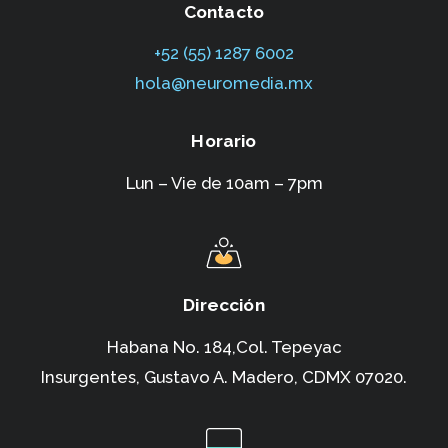
Contacto
+52 (55) 1287 6002‬
hola@neuromedia.mx
Horario
Lun – Vie de 10am – 7pm
Dirección
Habana No. 184,Col. Tepeyac
Insurgentes,
Gustavo A. Madero, CDMX 07020.