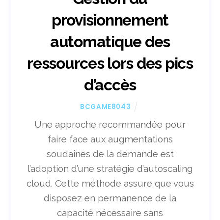
provisionnement
automatique des
ressources lors des pics
d’accès
BCGAME8043
Une approche recommandée pour
faire face aux augmentations
soudaines de la demande est
l’adoption d’une stratégie d’autoscaling
cloud. Cette méthode assure que vous
disposez en permanence de la
capacité nécessaire sans