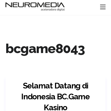
bcgame8043
Selamat Datang di
Indonesia BC.Game
Kasino