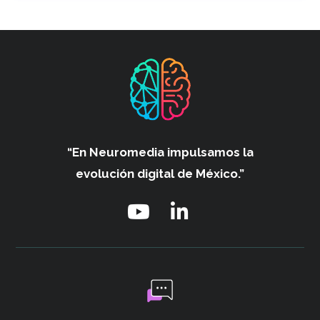
“En Neuromedia impulsamos
la
evolución digital de México.”