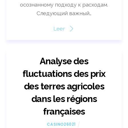
осознанному подходу к расходам.
Следующий важный…
Leer
Analyse des
fluctuations des prix
des terres agricoles
dans les régions
françaises
CASINO26021