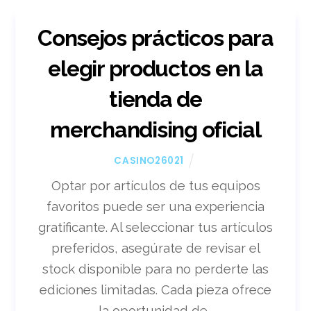
Consejos prácticos para
elegir productos en la
tienda de
merchandising oficial
CASINO26021
Optar por artículos de tus equipos
favoritos puede ser una experiencia
gratificante. Al seleccionar tus artículos
preferidos, asegúrate de revisar el
stock disponible para no perderte las
ediciones limitadas. Cada pieza ofrece
la oportunidad de…