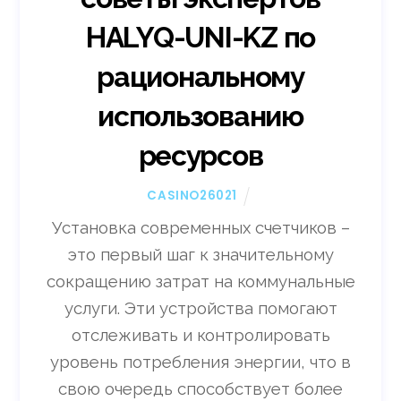
HALYQ-UNI-KZ по
рациональному
использованию
ресурсов
CASINO26021
Установка современных счетчиков –
это первый шаг к значительному
сокращению затрат на коммунальные
услуги. Эти устройства помогают
отслеживать и контролировать
уровень потребления энергии, что в
свою очередь способствует более