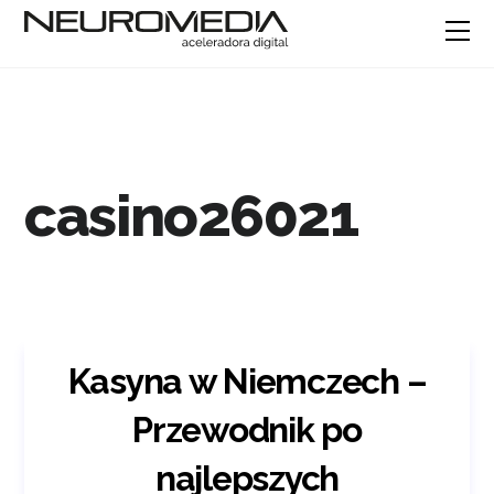
casino26021
Kasyna w Niemczech –
Przewodnik po
najlepszych