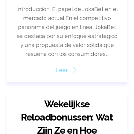
Introducción: El papel de JokaBet en el
mercado actual En el competitivo
panorama del juego en línea, JokaBet
se destaca por su enfoque estratégico
y una propuesta de valor sólida que
resuena con los consumidores….
Leer
Wekelijkse
Reloadbonussen: Wat
Zijn Ze en Hoe