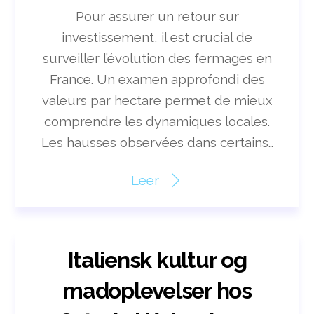
Pour assurer un retour sur
investissement, il est crucial de
surveiller l’évolution des fermages en
France. Un examen approfondi des
valeurs par hectare permet de mieux
comprendre les dynamiques locales.
Les hausses observées dans certains…
Leer
Italiensk kultur og
madoplevelser hos