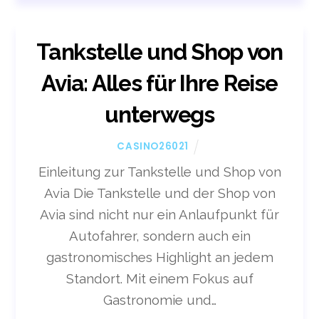
Tankstelle und Shop von
Avia: Alles für Ihre Reise
unterwegs
CASINO26021
Einleitung zur Tankstelle und Shop von
Avia Die Tankstelle und der Shop von
Avia sind nicht nur ein Anlaufpunkt für
Autofahrer, sondern auch ein
gastronomisches Highlight an jedem
Standort. Mit einem Fokus auf
Gastronomie und…