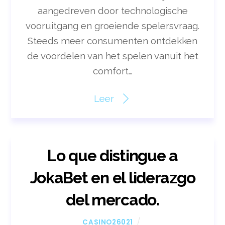
aangedreven door technologische
vooruitgang en groeiende spelersvraag.
Steeds meer consumenten ontdekken
de voordelen van het spelen vanuit het
comfort…
Leer
Lo que distingue a
JokaBet en el liderazgo
del mercado.
CASINO26021