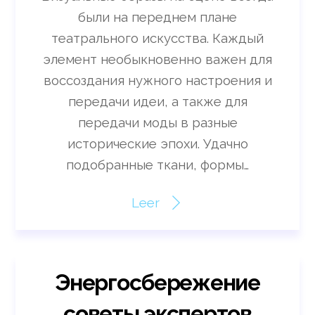
были на переднем плане
театрального искусства. Каждый
элемент необыкновенно важен для
воссоздания нужного настроения и
передачи идеи, а также для
передачи моды в разные
исторические эпохи. Удачно
подобранные ткани, формы…
Leer
Энергосбережение
советы экспертов