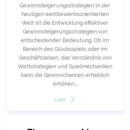
Gewinnsteigerungsstrategien In der
heutigen wettbewerbsorientierten
Welt ist die Entwicklung effektiver
Gewinnsteigerungsstrategien von
entscheidender Bedeutung. Ob im
Bereich des Glücksspiels oder im
Geschäftsleben, das Verständnis von
Wettstrategien und Spielmechaniken
kann die Gewinnchancen erheblich
erhöhen….
Leer