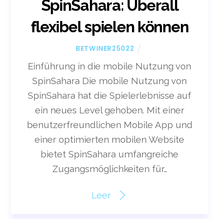
SpinSahara: Überall
flexibel spielen können
BETWINER25022
Einführung in die mobile Nutzung von
SpinSahara Die mobile Nutzung von
SpinSahara hat die Spielerlebnisse auf
ein neues Level gehoben. Mit einer
benutzerfreundlichen Mobile App und
einer optimierten mobilen Website
bietet SpinSahara umfangreiche
Zugangsmöglichkeiten für…
Leer