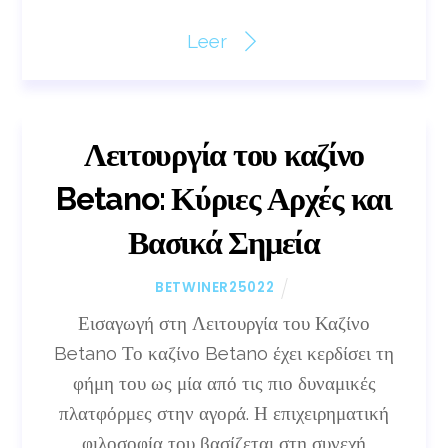
Leer
Λειτουργία του καζίνο
Betano: Κύριες Αρχές και
Βασικά Σημεία
BETWINER25022
Εισαγωγή στη Λειτουργία του Καζίνο
Betano Το καζίνο Betano έχει κερδίσει τη
φήμη του ως μία από τις πιο δυναμικές
πλατφόρμες στην αγορά. Η επιχειρηματική
φιλοσοφία του βασίζεται στη συνεχή