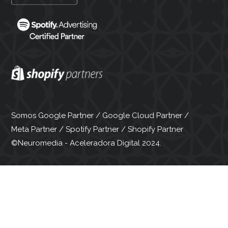
Somos Google Partner / Google Cloud Partner /
Meta Partner / Spotify Partner / Shopify Partner
©Neuromedia - Aceleradora Digital 2024.