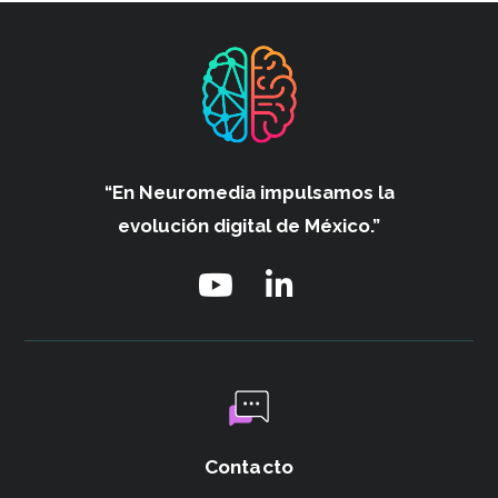
“En Neuromedia impulsamos
la
evolución digital de México.”
Contacto