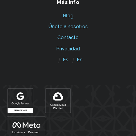
Más info
Blog
Únete a nosotros
Contacto
Privacidad
Es
En