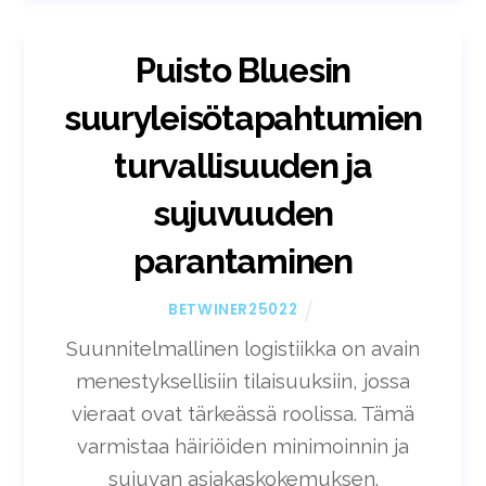
Puisto Bluesin
suuryleisötapahtumien
turvallisuuden ja
sujuvuuden
parantaminen
BETWINER25022
Suunnitelmallinen logistiikka on avain
menestyksellisiin tilaisuuksiin, jossa
vieraat ovat tärkeässä roolissa. Tämä
varmistaa häiriöiden minimoinnin ja
sujuvan asiakaskokemuksen.