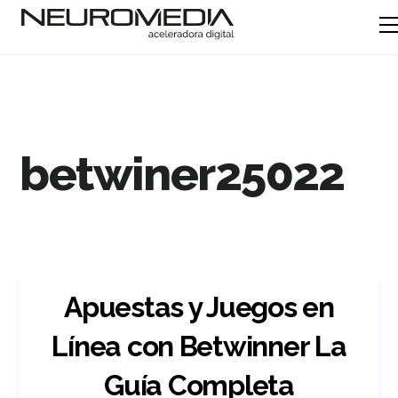
betwiner25022
Apuestas y Juegos en
Línea con Betwinner La
Guía Completa