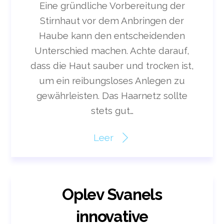
Eine gründliche Vorbereitung der
Stirnhaut vor dem Anbringen der
Haube kann den entscheidenden
Unterschied machen. Achte darauf,
dass die Haut sauber und trocken ist,
um ein reibungsloses Anlegen zu
gewährleisten. Das Haarnetz sollte
stets gut…
Leer
Oplev Svanels
innovative