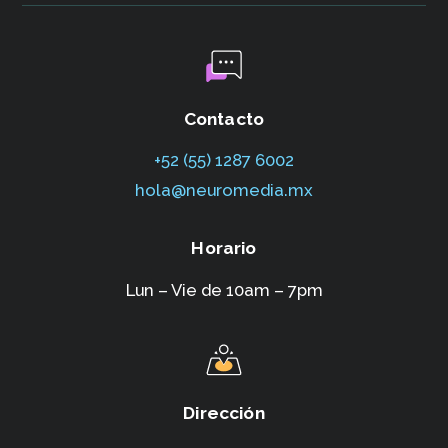
Contacto
+52 (55) 1287 6002‬
hola@neuromedia.mx
Horario
Lun – Vie de 10am – 7pm
Dirección