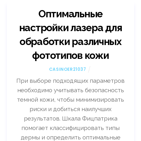
Оптимальные
настройки лазера для
обработки различных
фототипов кожи
CASINOER21037
При выборе подходящих параметров
необходимо учитывать безопасность
темной кожи, чтобы минимизировать
риски и добиться наилучших
результатов. Шкала Фицпатрика
помогает классифицировать типы
дермы и определить оптимальные