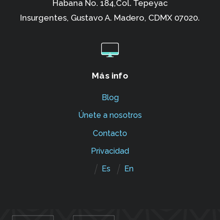
Habana No. 184,Col. Tepeyac
Insurgentes,
Gustavo A. Madero, CDMX 07020.
Más info
Blog
Únete a nosotros
Contacto
Privacidad
Es
En