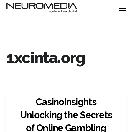
1xcinta.org
CasinoInsights
Unlocking the Secrets
of Online Gambling