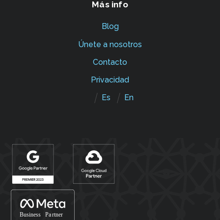
Más info
Blog
Únete a nosotros
Contacto
Privacidad
Es
En