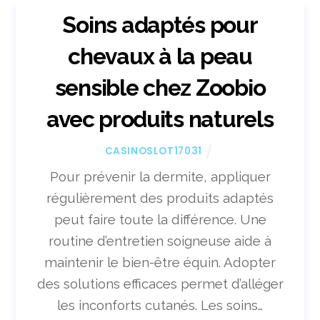
Soins adaptés pour
chevaux à la peau
sensible chez Zoobio
avec produits naturels
CASINOSLOT17031
Pour prévenir la dermite, appliquer
régulièrement des produits adaptés
peut faire toute la différence. Une
routine d’entretien soigneuse aide à
maintenir le bien-être équin. Adopter
des solutions efficaces permet d’alléger
les inconforts cutanés. Les soins…