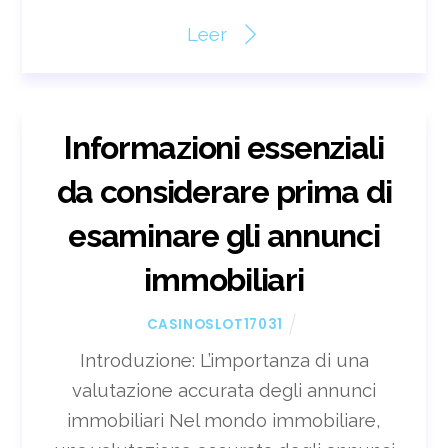
Leer
Informazioni essenziali
da considerare prima di
esaminare gli annunci
immobiliari
CASINOSLOT17031
Introduzione: L’importanza di una
valutazione accurata degli annunci
immobiliari Nel mondo immobiliare,