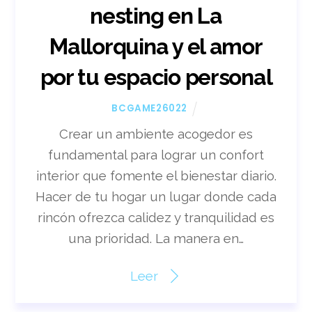
nesting en La
Mallorquina y el amor
por tu espacio personal
BCGAME26022
Crear un ambiente acogedor es
fundamental para lograr un confort
interior que fomente el bienestar diario.
Hacer de tu hogar un lugar donde cada
rincón ofrezca calidez y tranquilidad es
una prioridad. La manera en…
Leer