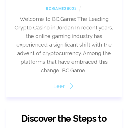
BCGAME26022
Welcome to BC.Game: The Leading
Crypto Casino in Jordan In recent years,
the online gaming industry has
experienced a significant shift with the
advent of cryptocurrency. Among the
platforms that have embraced this
change, BC.Game…
Leer
Discover the Steps to