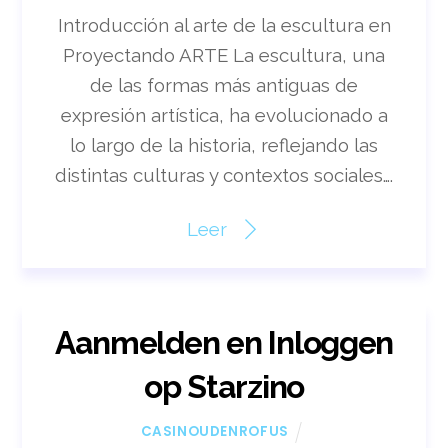
Introducción al arte de la escultura en
Proyectando ARTE La escultura, una
de las formas más antiguas de
expresión artística, ha evolucionado a
lo largo de la historia, reflejando las
distintas culturas y contextos sociales….
Leer
Aanmelden en Inloggen
op Starzino
CASINOUDENROFUS