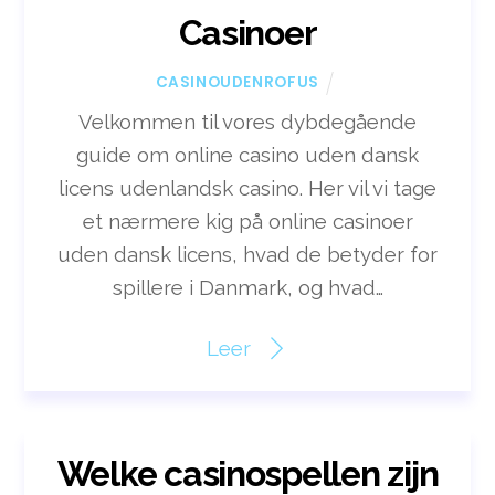
Casinoer
CASINOUDENROFUS
Velkommen til vores dybdegående
guide om online casino uden dansk
licens udenlandsk casino. Her vil vi tage
et nærmere kig på online casinoer
uden dansk licens, hvad de betyder for
spillere i Danmark, og hvad…
Leer
Welke casinospellen zijn