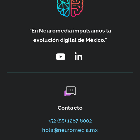
“En Neuromedia impulsamos
la
evolución digital de México.”
Contacto
+52 (55) 1287 6002‬
hola@neuromedia.mx