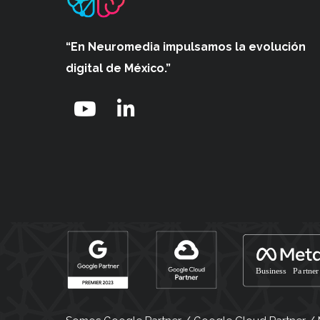
“En Neuromedia impulsamos
la evolución
digital de México.”