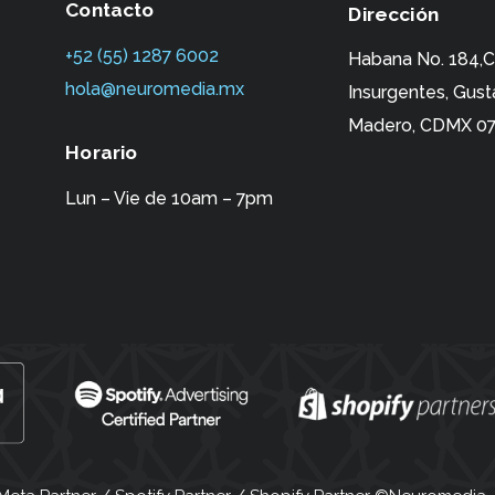
Contacto
Dirección
+52 (55) 1287 6002‬
Habana No. 184,C
hola@neuromedia.mx
Insurgentes,
Gust
Madero, CDMX 07
Horario
Lun – Vie de 10am – 7pm