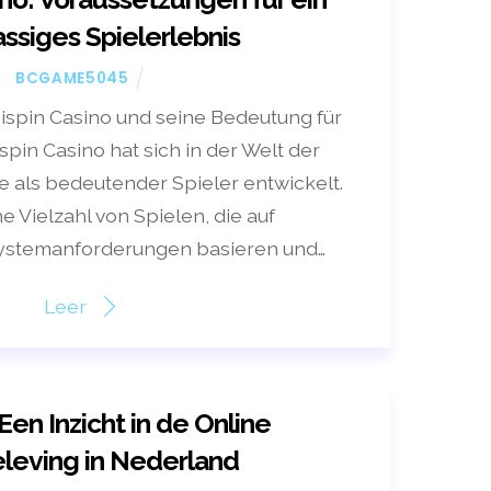
assiges Spielerlebnis
BCGAME5045
cispin Casino und seine Bedeutung für
spin Casino hat sich in der Welt der
e als bedeutender Spieler entwickelt.
ne Vielzahl von Spielen, die auf
ystemanforderungen basieren und…
Leer
Een Inzicht in de Online
leving in Nederland