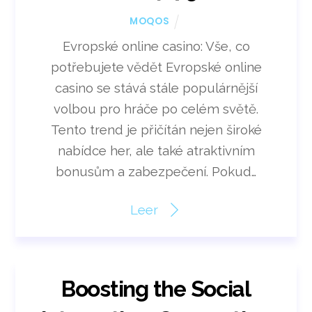
MOQOS
Evropské online casino: Vše, co
potřebujete vědět Evropské online
casino se stává stále populárnější
volbou pro hráče po celém světě.
Tento trend je přičítán nejen široké
nabídce her, ale také atraktivním
bonusům a zabezpečení. Pokud…
Leer
Boosting the Social