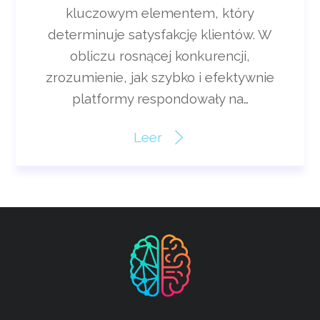
kluczowym elementem, który
determinuje satysfakcję klientów. W
obliczu rosnącej konkurencji,
zrozumienie, jak szybko i efektywnie
platformy respondowały na…
Leer