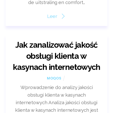
de uitstraling en comfort…
Leer
Jak zanalizować jakość
obsługi klienta w
kasynach internetowych
MOQOS
Wprowadzenie do analizy jakości
obsługi klienta w kasynach
internetowych Analiza jakości obsługi
klienta w kasynach internetowych jest