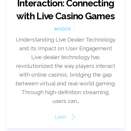
Interaction: Connecting
with Live Casino Games
MOQOS
Understanding Live Dealer Technology
and Its Impact on User Engagement
Live dealer technology has
revolutionized the way players interact
with online casinos, bridging the gap
between virtual and real-world gaming.
Through high-definition streaming,
users can…
Leer