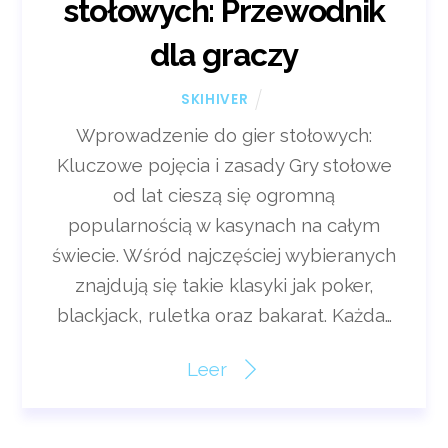
stołowych: Przewodnik
dla graczy
SKIHIVER
Wprowadzenie do gier stołowych:
Kluczowe pojęcia i zasady Gry stołowe
od lat cieszą się ogromną
popularnością w kasynach na całym
świecie. Wśród najczęściej wybieranych
znajdują się takie klasyki jak poker,
blackjack, ruletka oraz bakarat. Każda…
Leer