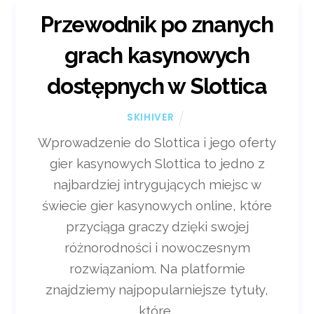
Przewodnik po znanych
grach kasynowych
dostępnych w Slottica
SKIHIVER
Wprowadzenie do Slottica i jego oferty
gier kasynowych Slottica to jedno z
najbardziej intrygujących miejsc w
świecie gier kasynowych online, które
przyciąga graczy dzięki swojej
różnorodności i nowoczesnym
rozwiązaniom. Na platformie
znajdziemy najpopularniejsze tytuły,
które…