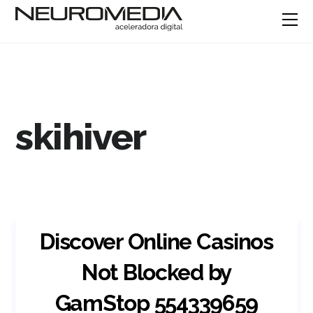
skihiver
Discover Online Casinos
Not Blocked by
GamStop 554339659