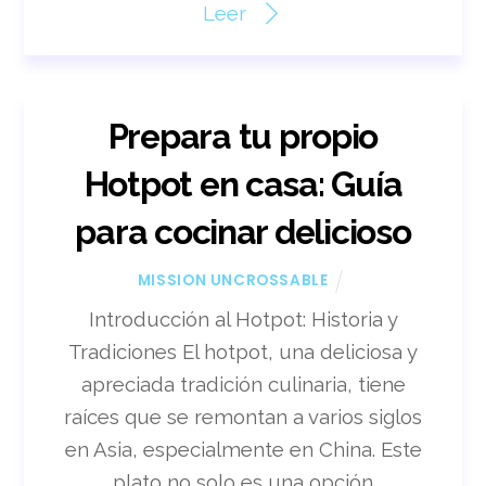
Leer
Prepara tu propio
Hotpot en casa: Guía
para cocinar delicioso
MISSION UNCROSSABLE
Introducción al Hotpot: Historia y
Tradiciones El hotpot, una deliciosa y
apreciada tradición culinaria, tiene
raíces que se remontan a varios siglos
en Asia, especialmente en China. Este
plato no solo es una opción