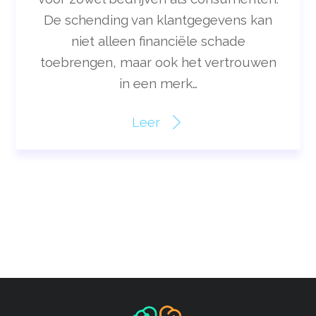
De schending van klantgegevens kan
niet alleen financiële schade
toebrengen, maar ook het vertrouwen
in een merk…
Leer