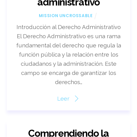
administrativo
MISSION UNCROSSABLE
Introducción al Derecho Administrativo
El Derecho Administrativo es una rama
fundamental del derecho que regula la
función pública y la relación entre los
ciudadanos y la administración. Este
campo se encarga de garantizar los
derechos…
Leer
Comprendiendo la