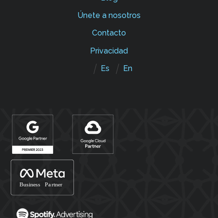
Únete a nosotros
Contacto
Privacidad
Es
En