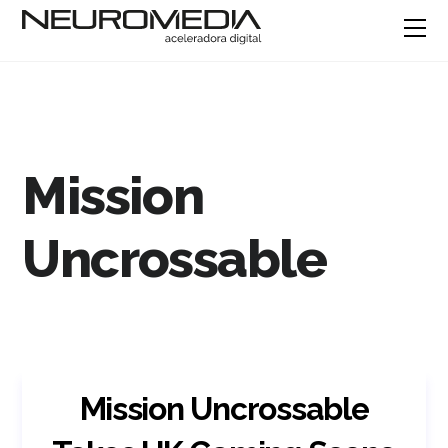
Mission
Uncrossable
Mission Uncrossable