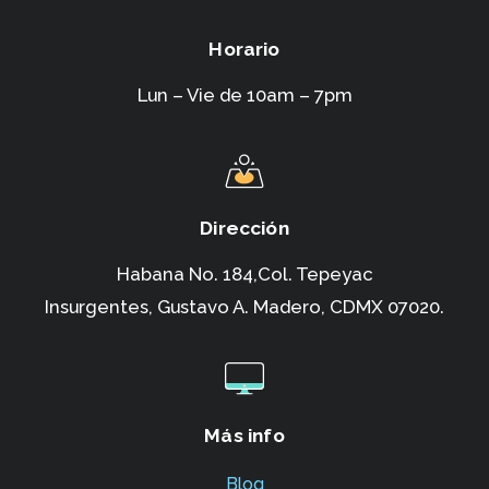
Horario
Lun – Vie de 10am – 7pm
Dirección
Habana No. 184,Col. Tepeyac
Insurgentes,
Gustavo A. Madero, CDMX 07020.
Más info
Blog