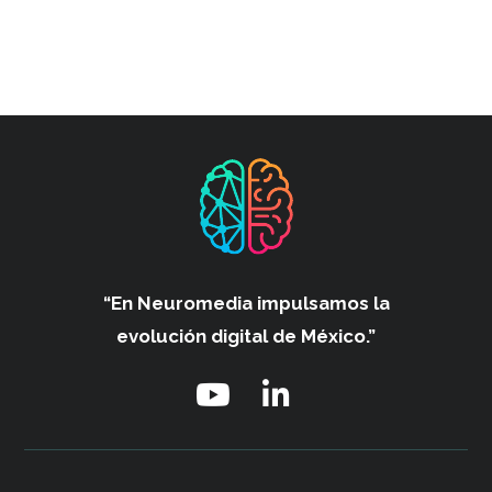
“En Neuromedia impulsamos
la
evolución digital de México.”