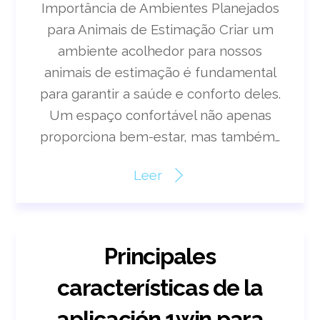
Importância de Ambientes Planejados
para Animais de Estimação Criar um
ambiente acolhedor para nossos
animais de estimação é fundamental
para garantir a saúde e conforto deles.
Um espaço confortável não apenas
proporciona bem-estar, mas também…
Leer
Principales
características de la
aplicación 1win para