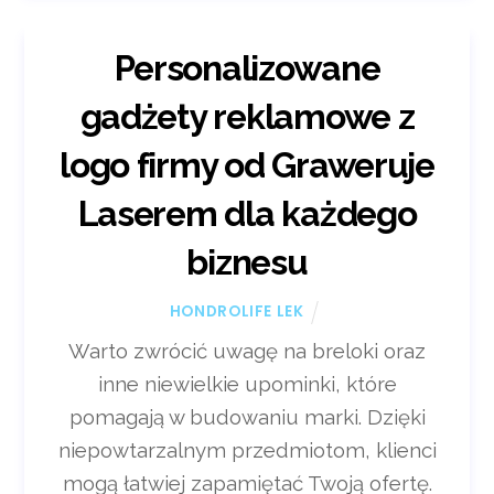
Personalizowane
gadżety reklamowe z
logo firmy od Graweruje
Laserem dla każdego
biznesu
HONDROLIFE LEK
Warto zwrócić uwagę na breloki oraz
inne niewielkie upominki, które
pomagają w budowaniu marki. Dzięki
niepowtarzalnym przedmiotom, klienci
mogą łatwiej zapamiętać Twoją ofertę.