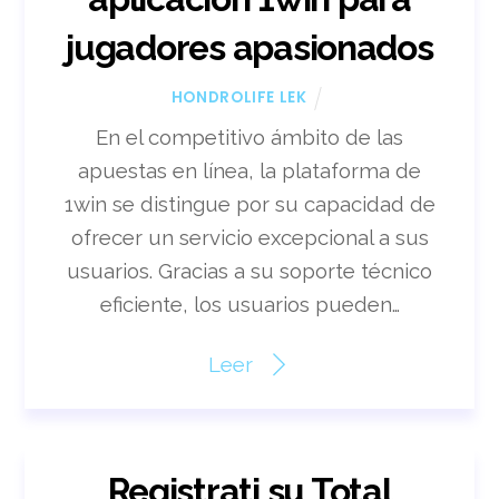
jugadores apasionados
HONDROLIFE LEK
En el competitivo ámbito de las
apuestas en línea, la plataforma de
1win se distingue por su capacidad de
ofrecer un servicio excepcional a sus
usuarios. Gracias a su soporte técnico
eficiente, los usuarios pueden…
Leer
Registrati su Total