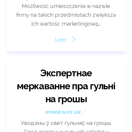
Możliwość umieszczenia w nazwie
firmy na takich przedmiotach zwiększa
ich wartość marketingową….
Leer
Экспертнае
меркаванне пра гульні
на грошы
HONDROLIFE LEK
Уводзіны ў свет гульняў на грошы
Свет азартных гульняў заўсёды