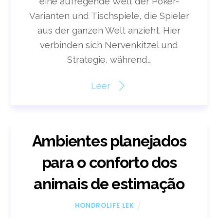
eine aufregende Welt der Poker-
Varianten und Tischspiele, die Spieler
aus der ganzen Welt anzieht. Hier
verbinden sich Nervenkitzel und
Strategie, während…
Leer
Ambientes planejados
para o conforto dos
animais de estimação
HONDROLIFE LEK