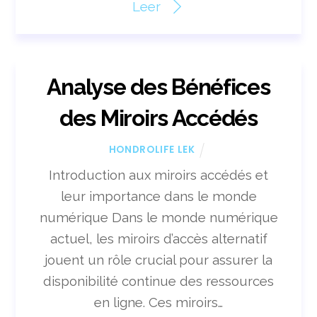
Leer
Analyse des Bénéfices
des Miroirs Accédés
HONDROLIFE LEK
Introduction aux miroirs accédés et
leur importance dans le monde
numérique Dans le monde numérique
actuel, les miroirs d’accès alternatif
jouent un rôle crucial pour assurer la
disponibilité continue des ressources
en ligne. Ces miroirs…