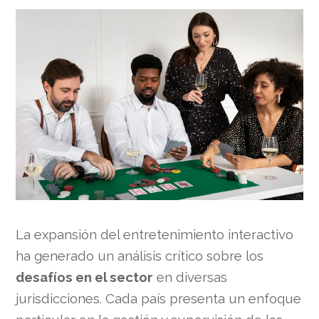
La expansión del entretenimiento interactivo
ha generado un análisis crítico sobre los
desafíos en el sector
en diversas
jurisdicciones. Cada país presenta un enfoque