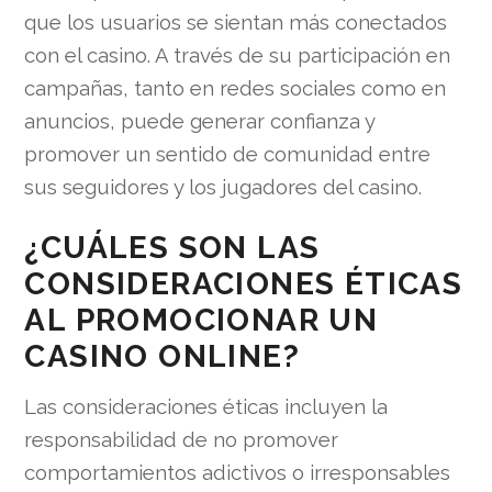
que los usuarios se sientan más conectados
con el casino. A través de su participación en
campañas, tanto en redes sociales como en
anuncios, puede generar confianza y
promover un sentido de comunidad entre
sus seguidores y los jugadores del casino.
¿CUÁLES SON LAS
CONSIDERACIONES ÉTICAS
AL PROMOCIONAR UN
CASINO ONLINE?
Las consideraciones éticas incluyen la
responsabilidad de no promover
comportamientos adictivos o irresponsables