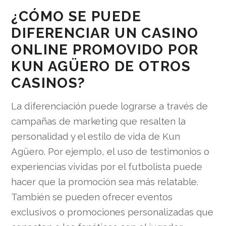
¿CÓMO SE PUEDE
DIFERENCIAR UN CASINO
ONLINE PROMOVIDO POR
KUN AGÜERO DE OTROS
CASINOS?
La diferenciación puede lograrse a través de
campañas de marketing que resalten la
personalidad y el estilo de vida de Kun
Agüero. Por ejemplo, el uso de testimonios o
experiencias vividas por el futbolista puede
hacer que la promoción sea más relatable.
También se pueden ofrecer eventos
exclusivos o promociones personalizadas que