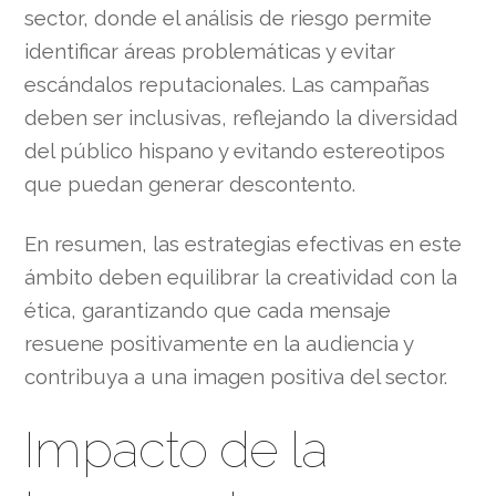
sector, donde el análisis de riesgo permite
identificar áreas problemáticas y evitar
escándalos reputacionales. Las campañas
deben ser inclusivas, reflejando la diversidad
del público hispano y evitando estereotipos
que puedan generar descontento.
En resumen, las estrategias efectivas en este
ámbito deben equilibrar la creatividad con la
ética, garantizando que cada mensaje
resuene positivamente en la audiencia y
contribuya a una imagen positiva del sector.
Impacto de la