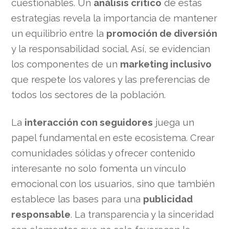
cuestionables. Un
análisis crítico
de estas
estrategias revela la importancia de mantener
un equilibrio entre la
promoción de diversión
y la responsabilidad social. Así, se evidencian
los componentes de un
marketing inclusivo
que respete los valores y las preferencias de
todos los sectores de la población.
La
interacción con seguidores
juega un
papel fundamental en este ecosistema. Crear
comunidades sólidas y ofrecer contenido
interesante no solo fomenta un vínculo
emocional con los usuarios, sino que también
establece las bases para una
publicidad
responsable
. La transparencia y la sinceridad