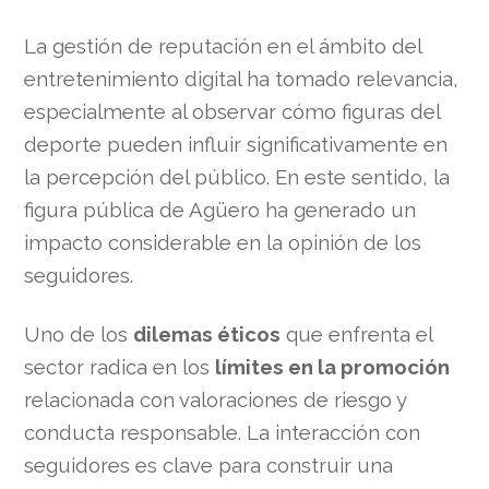
La gestión de reputación en el ámbito del
entretenimiento digital ha tomado relevancia,
especialmente al observar cómo figuras del
deporte pueden influir significativamente en
la percepción del público. En este sentido, la
figura pública de Agüero ha generado un
impacto considerable en la opinión de los
seguidores.
Uno de los
dilemas éticos
que enfrenta el
sector radica en los
límites en la promoción
relacionada con valoraciones de riesgo y
conducta responsable. La interacción con
seguidores es clave para construir una