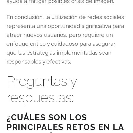
ayuda a mitigar posibles crisis de imagen.
En conclusión, la utilización de redes sociales
representa una oportunidad significativa para
atraer nuevos usuarios, pero requiere un
enfoque crítico y cuidadoso para asegurar
que las estrategias implementadas sean
responsables y efectivas.
Preguntas y
respuestas:
¿CUÁLES SON LOS
PRINCIPALES RETOS EN LA