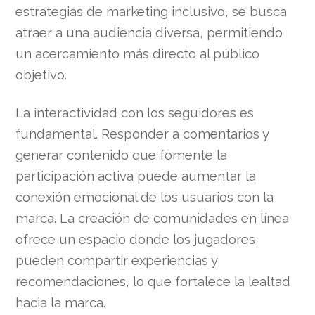
estrategias de marketing inclusivo, se busca
atraer a una audiencia diversa, permitiendo
un acercamiento más directo al público
objetivo.
La interactividad con los seguidores es
fundamental. Responder a comentarios y
generar contenido que fomente la
participación activa puede aumentar la
conexión emocional de los usuarios con la
marca. La creación de comunidades en línea
ofrece un espacio donde los jugadores
pueden compartir experiencias y
recomendaciones, lo que fortalece la lealtad
hacia la marca.