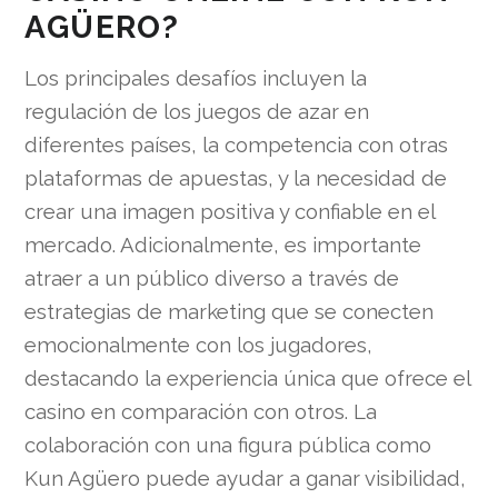
AGÜERO?
Los principales desafíos incluyen la
regulación de los juegos de azar en
diferentes países, la competencia con otras
plataformas de apuestas, y la necesidad de
crear una imagen positiva y confiable en el
mercado. Adicionalmente, es importante
atraer a un público diverso a través de
estrategias de marketing que se conecten
emocionalmente con los jugadores,
destacando la experiencia única que ofrece el
casino en comparación con otros. La
colaboración con una figura pública como
Kun Agüero puede ayudar a ganar visibilidad,