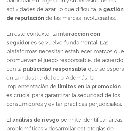
particular en la gestión y supervisión de las
actividades de azar, lo que dificulta la
gestión
de reputación
de las marcas involucradas.
En este contexto, la
interacción con
seguidores
se vuelve fundamental. Las
plataformas necesitan establecer marcos que
promuevan el juego responsable, de acuerdo
con la
publicidad responsable
que se espera
en la industria del ocio. Además, la
implementación de
límites en la promoción
es crucial para garantizar la seguridad de los
consumidores y evitar prácticas perjudiciales.
El
análisis de riesgo
permite identificar áreas
problemáticas y desarrollar estrategias de