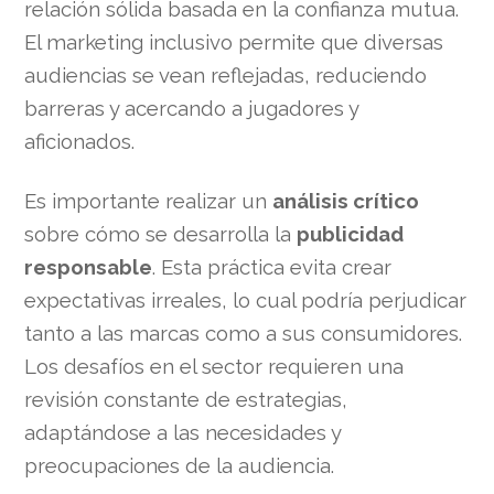
relación sólida basada en la confianza mutua.
El marketing inclusivo permite que diversas
audiencias se vean reflejadas, reduciendo
barreras y acercando a jugadores y
aficionados.
Es importante realizar un
análisis crítico
sobre cómo se desarrolla la
publicidad
responsable
. Esta práctica evita crear
expectativas irreales, lo cual podría perjudicar
tanto a las marcas como a sus consumidores.
Los desafíos en el sector requieren una
revisión constante de estrategias,
adaptándose a las necesidades y
preocupaciones de la audiencia.