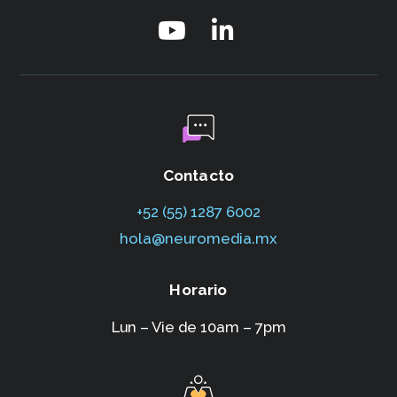
Contacto
+52 (55) 1287 6002‬
hola@neuromedia.mx
Horario
Lun – Vie de 10am – 7pm