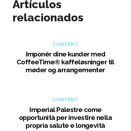
Artículos
relacionados
CONTENT
Imponér dine kunder med
CoffeeTime® kaffeløsninger til
møder og arrangementer
CONTENT
Imperial Palestre come
opportunità per investire nella
propria salute e longevità