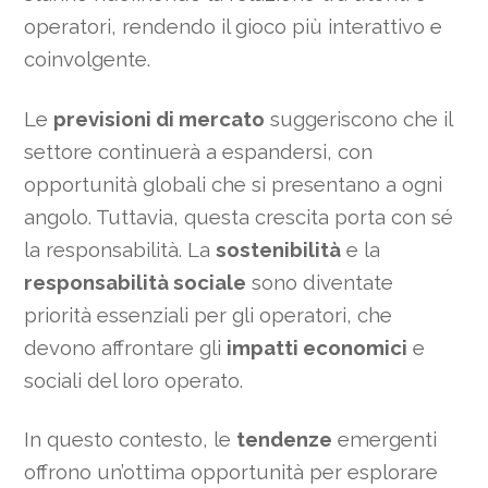
operatori, rendendo il gioco più interattivo e
coinvolgente.
Le
previsioni di mercato
suggeriscono che il
settore continuerà a espandersi, con
opportunità globali che si presentano a ogni
angolo. Tuttavia, questa crescita porta con sé
la responsabilità. La
sostenibilità
e la
responsabilità sociale
sono diventate
priorità essenziali per gli operatori, che
devono affrontare gli
impatti economici
e
sociali del loro operato.
In questo contesto, le
tendenze
emergenti
offrono un’ottima opportunità per esplorare