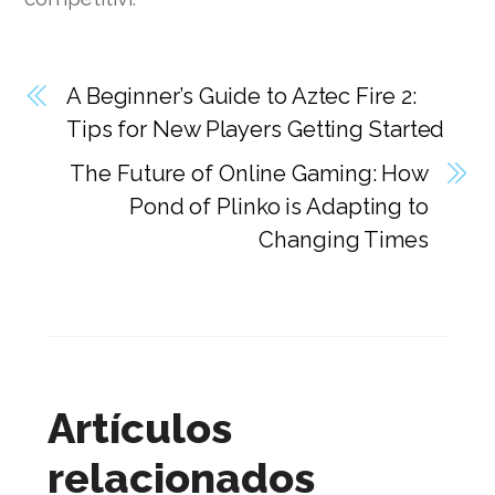
A Beginner’s Guide to Aztec Fire 2:
Tips for New Players Getting Started
The Future of Online Gaming: How
Pond of Plinko is Adapting to
Changing Times
Artículos
relacionados