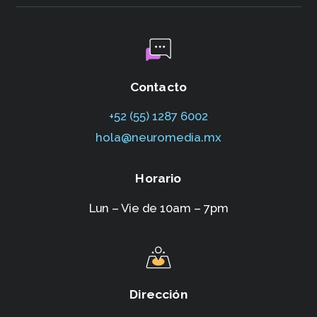
Contacto
+52 (55) 1287 6002‬
hola@neuromedia.mx
Horario
Lun – Vie de 10am – 7pm
Dirección