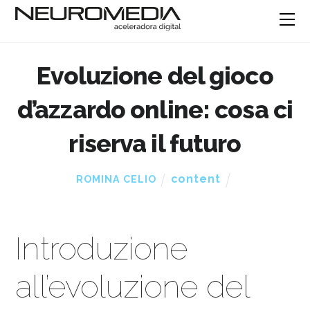
Evoluzione del gioco
d’azzardo online: cosa ci
riserva il futuro
content
ROMINA CELIO
Introduzione
all’evoluzione del