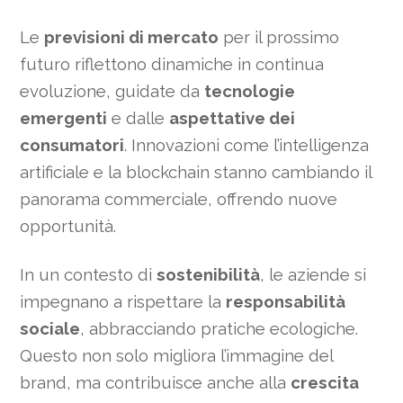
Le
previsioni di mercato
per il prossimo
futuro riflettono dinamiche in continua
evoluzione, guidate da
tecnologie
emergenti
e dalle
aspettative dei
consumatori
. Innovazioni come l’intelligenza
artificiale e la blockchain stanno cambiando il
panorama commerciale, offrendo nuove
opportunità.
In un contesto di
sostenibilità
, le aziende si
impegnano a rispettare la
responsabilità
sociale
, abbracciando pratiche ecologiche.
Questo non solo migliora l’immagine del
brand, ma contribuisce anche alla
crescita