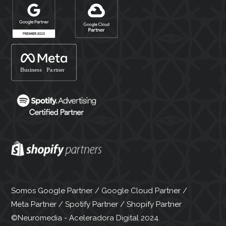
Somos Google Partner / Google Cloud Partner /
Meta Partner / Spotify Partner / Shopify Partner
©Neuromedia - Aceleradora Digital 2024.