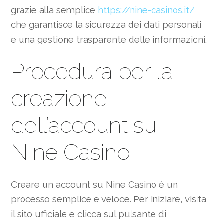
grazie alla semplice
https://nine-casinos.it/
che garantisce la sicurezza dei dati personali
e una gestione trasparente delle informazioni.
Procedura per la
creazione
dell’account su
Nine Casino
Creare un account su Nine Casino è un
processo semplice e veloce. Per iniziare, visita
il sito ufficiale e clicca sul pulsante di