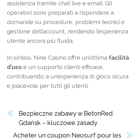
assistenza tramite chat live e email. Gli
operatori sono preparati a rispondere a
domande su procedure, problemi tecnici e
gestione dell’account, rendendo l’esperienza
utente ancora più fluida.
In sintesi, Nine Casino offre un’ottima
facilità
d’uso
e un supporto clienti efficace,
contribuendo a un’esperienza di gioco sicura
e piacevole per tutti gli utenti.
Bezpieczne zabawy w BetonRed
Gdańsk – kluczowe zasady
Acheter un coupon Neosurf pour les