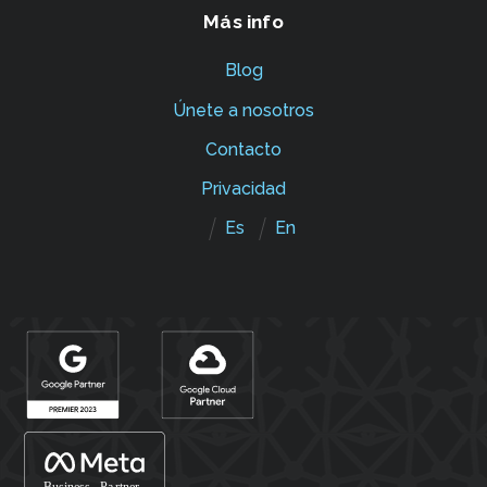
Más info
Blog
Únete a nosotros
Contacto
Privacidad
Es
En