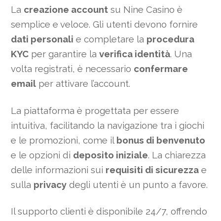
La
creazione account
su Nine Casino è
semplice e veloce. Gli utenti devono fornire
dati personali
e completare la
procedura
KYC
per garantire la
verifica identità
. Una
volta registrati, è necessario
confermare
email
per attivare l’account.
La piattaforma è progettata per essere
intuitiva, facilitando la navigazione tra i giochi
e le promozioni, come il
bonus di benvenuto
e le opzioni di
deposito iniziale
. La chiarezza
delle informazioni sui
requisiti di sicurezza
e
sulla
privacy
degli utenti è un punto a favore.
Il supporto clienti è disponibile 24/7, offrendo