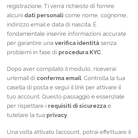
registrazione. Ti verrà richiesto di fornire
alcuni
dati personali
come nome, cognome,
indirizzo email e data di nascita. È
fondamentale inserire informazioni accurate
per garantire una
verifica identità
senza
problemi in fase di
procedura KYC
.
Dopo aver compilato il modulo, riceverai
un’email di
conferma email
. Controlla la tua
casella di posta e segui il link per attivare il
tuo account. Questo passaggio è essenziale
per rispettare i
requisiti di sicurezza
e
tutelare la tua
privacy
.
Una volta attivato l’account, potrai effettuare il