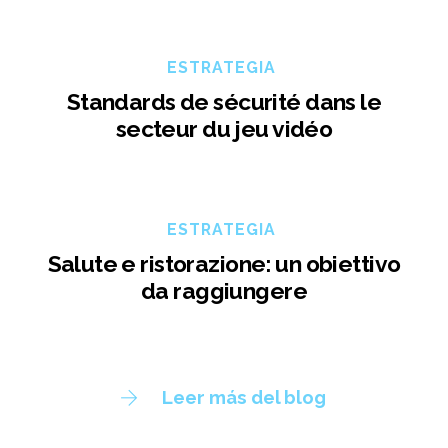
ESTRATEGIA
Standards de sécurité dans le
secteur du jeu vidéo
ESTRATEGIA
Salute e ristorazione: un obiettivo
da raggiungere
Leer más del blog