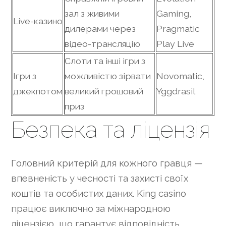
зал з живими
Gaming,
Live-казино
дилерами через
Pragmatic
відео-трансляцію
Play Live
Слоти та інші ігри з
Ігри з
можливістю зірвати
Novomatic,
джекпотом
великий грошовий
Yggdrasil
приз
Безпека та ліцензія
Головний критерій для кожного гравця —
впевненість у чесності та захисті своїх
коштів та особистих даних. King casino
працює виключно за міжнародною
ліцензією, що гарантує відповідність