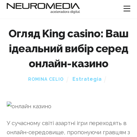
Огляд King casino: Ваш
ідеальний вибір серед
онлайн-казино
Estrategia
ROMINA CELIO
У сучасному світі азартні ігри переходять в
онлайн-середовище, пропонуючи гравцям з