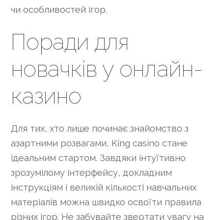
чи особливостей ігор.
Поради для
новачків у онлайн-
казино
Для тих, хто лише починає знайомство з
азартними розвагами, King casino стане
ідеальним стартом. Завдяки інтуїтивно
зрозумілому інтерфейсу, докладним
інструкціям і великій кількості навчальних
матеріалів можна швидко освоїти правила
різних ігор. Не забувайте звертати увагу на