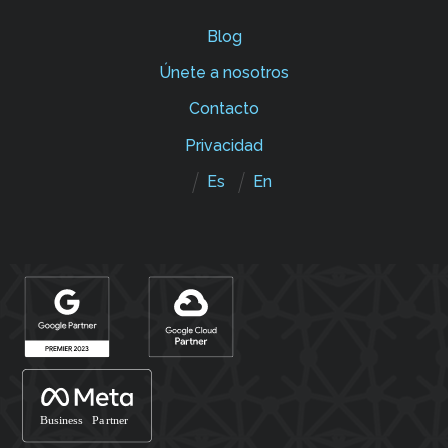
Blog
Únete a nosotros
Contacto
Privacidad
Es
En