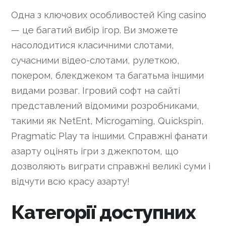
Одна з ключових особливостей King casino
— це багатий вибір ігор. Ви зможете
насолодитися класичними слотами,
сучасними відео-слотами, рулеткою,
покером, блекджеком та багатьма іншими
видами розваг. Ігровий софт на сайті
представлений відомими розробниками,
такими як NetEnt, Microgaming, Quickspin,
Pragmatic Play та іншими. Справжні фанати
азарту оцінять ігри з джекпотом, що
дозволяють виграти справжні великі суми і
відчути всю красу азарту!
Категорії доступних