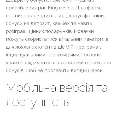
привабливих рис King casino. Платформа
постійно проводить акції, дарує фріспіни,
бонуси на депозит, кешбек та навіть
розіграші цінних подарунків. Новачки
можуть скористатися вітальним пакетом, а
для лояльних клієнтів діє VIP-програма з
індивідуальними пропозиціями. Головне —
уважно слідкувати за правилами отримання
бонусів, щоб не проґавити вигідні шанси.
Мобільна версія та
доступність