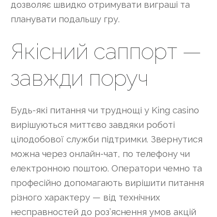
дозволяє швидко отримувати виграші та
планувати подальшу гру.
Якісний саппорт —
завжди поруч
Будь-які питання чи труднощі у King casino
вирішуються миттєво завдяки роботі
цілодобової служби підтримки. Звернутися
можна через онлайн-чат, по телефону чи
електронною поштою. Оператори чемно та
професійно допомагають вирішити питання
різного характеру — від технічних
несправностей до роз’яснення умов акцій