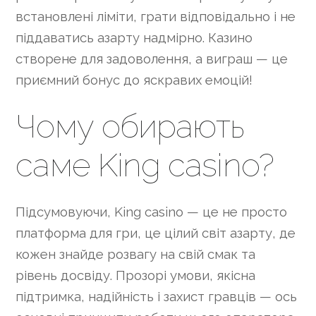
встановлені ліміти, грати відповідально і не
піддаватись азарту надмірно. Казино
створене для задоволення, а виграш — це
приємний бонус до яскравих емоцій!
Чому обирають
саме King casino?
Підсумовуючи, King casino — це не просто
платформа для гри, це цілий світ азарту, де
кожен знайде розвагу на свій смак та
рівень досвіду. Прозорі умови, якісна
підтримка, надійність і захист гравців — ось