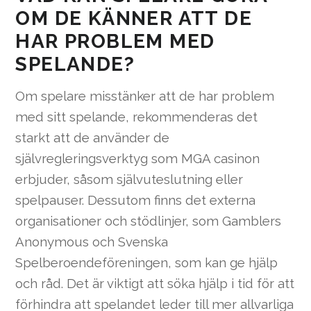
OM DE KÄNNER ATT DE
HAR PROBLEM MED
SPELANDE?
Om spelare misstänker att de har problem
med sitt spelande, rekommenderas det
starkt att de använder de
självregleringsverktyg som MGA casinon
erbjuder, såsom självuteslutning eller
spelpauser. Dessutom finns det externa
organisationer och stödlinjer, som Gamblers
Anonymous och Svenska
Spelberoendeföreningen, som kan ge hjälp
och råd. Det är viktigt att söka hjälp i tid för att
förhindra att spelandet leder till mer allvarliga