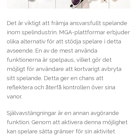
Det är viktigt att främja ansvarsfullt spelande
inom spelindustrin. MGA-plattformar erbjuder
olika alternativ för att stödja spelare i detta
avseende. En av de mest använda
funktionerna är spelpaus, vilket gör det
möjligt för användare att kortvarigt avbryta
sitt spelande. Detta ger en chans att
reflektera och återfå kontrollen över sina
vanor.
Självavstängningar är en annan avgörande
funktion. Genom att aktivera denna möjlighet
kan spelare sätta gränser för sin aktivitet