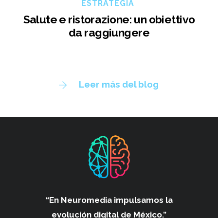
ESTRATEGIA
Salute e ristorazione: un obiettivo
da raggiungere
Leer más del blog
“En Neuromedia impulsamos
la
evolución digital de México.”