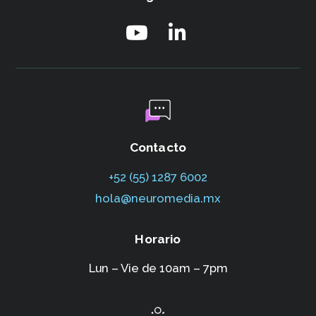
Contacto
+52 (55) 1287 6002‬
hola@neuromedia.mx
Horario
Lun – Vie de 10am – 7pm