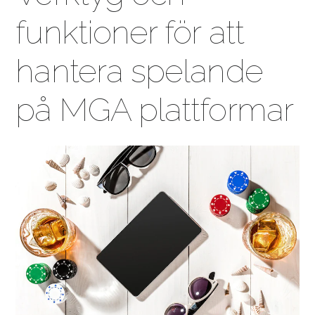
funktioner för att
hantera spelande
på MGA plattformar