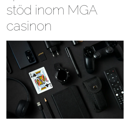
stöd inom MGA
casinon