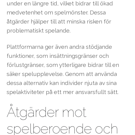
under en längre tid, vilket bidrar till ökad
medvetenhet om spelmönster. Dessa
åtgärder hjälper till att minska risken för
problematiskt spelande.
Plattformarna ger även andra stödjande
funktioner, som insättningsgränser och
förlustgränser, som ytterligare bidrar till en
säker spelupplevelse. Genom att använda
dessa alternativ kan individer njuta av sina
spelaktiviteter på ett mer ansvarsfullt sätt.
Åtgärder mot
spelberoende och