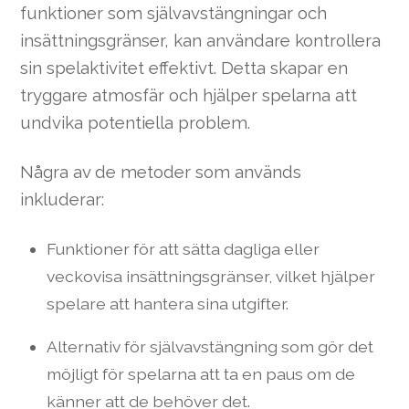
funktioner som självavstängningar och
insättningsgränser, kan användare kontrollera
sin spelaktivitet effektivt. Detta skapar en
tryggare atmosfär och hjälper spelarna att
undvika potentiella problem.
Några av de metoder som används
inkluderar:
Funktioner för att sätta dagliga eller
veckovisa insättningsgränser, vilket hjälper
spelare att hantera sina utgifter.
Alternativ för självavstängning som gör det
möjligt för spelarna att ta en paus om de
känner att de behöver det.