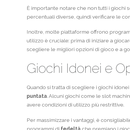
È importante notare che non tutti i giochi
percentuali diverse, quindi verificare le co
Inoltre, molte piattaforme offrono program
utilizzo è cruciale: prima di iniziare a gi
scegliere le migliori opzioni di gioco e a 
Giochi Idonei e Op
Quando si tratta di scegliere i giochi idonei
puntata
. Alcuni giochi come le slot machi
avere condizioni di utilizzo più restrittive.
Per massimizzare i vantaggi, è consigliabi
programmi di
fedeltà
che premiano i gioc