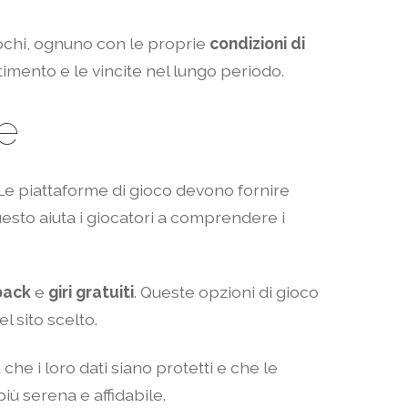
giochi, ognuno con le proprie
condizioni di
rtimento e le vincite nel lungo periodo.
e
Le piattaforme di gioco devono fornire
uesto aiuta i giocatori a comprendere i
back
e
giri gratuiti
. Queste opzioni di gioco
 sito scelto.
 che i loro dati siano protetti e che le
iù serena e affidabile.