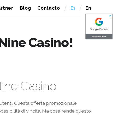
rtner
Blog
Contacto
Es
En
 Nine Casino!
Nine Casino
 utenti. Questa offerta promozionale
ossibilità di vincita. Ma cosa rende questo