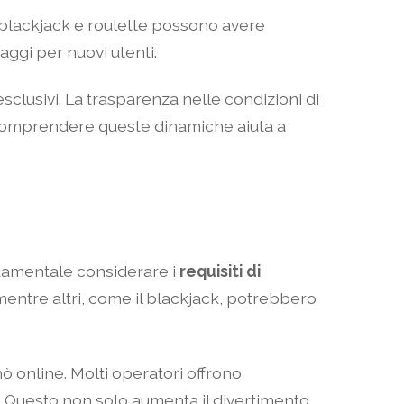
, blackjack e roulette possono avere
aggi per nuovi utenti.
clusivi. La trasparenza nelle condizioni di
e. Comprendere queste dinamiche aiuta a
damentale considerare i
requisiti di
mentre altri, come il blackjack, potrebbero
nò online. Molti operatori offrono
. Questo non solo aumenta il divertimento,