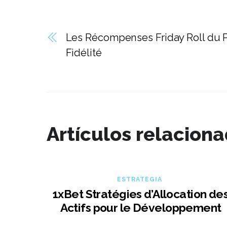
Les Récompenses Friday Roll du
Fidélité
Artículos relacion
ESTRATEGIA
1xBet Stratégies d’Allocation de
Actifs pour le Développement