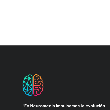
“En Neuromedia impulsamos
la evolución