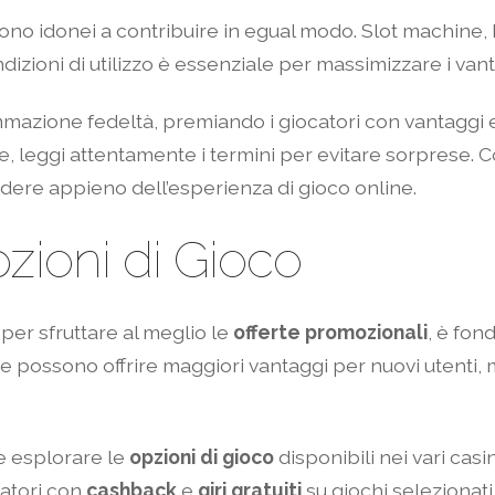
 sono idonei a contribuire in egual modo. Slot machine
ndizioni di utilizzo è essenziale per massimizzare i vant
mazione fedeltà, premiando i giocatori con vantaggi es
ocare, leggi attentamente i termini per evitare sorpres
godere appieno dell’esperienza di gioco online.
zioni di Gioco
 per sfruttare al meglio le
offerte promozionali
, è fon
ne possono offrire maggiori vantaggi per nuovi utenti, 
le esplorare le
opzioni di gioco
disponibili nei vari casi
atori con
cashback
e
giri gratuiti
su giochi selezionati