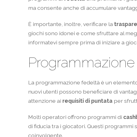
ma consente anche di accumulare vantaggi
È importante, inoltre, verificare la
traspar
giochi sono idonei e come sfruttare al megl
informatevi sempre prima di iniziare a gioc
Programmazione 
La programmazione fedeltà è un elemento c
nuovi utenti possono beneficiare di vantag
attenzione ai
requisiti di puntata
per sfrut
Molti operatori offrono programmi di
cash
di fiducia tra i giocatori. Questi programmi
coinvolgente.