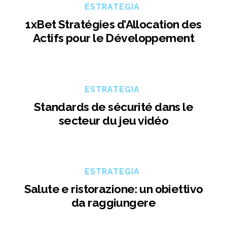
ESTRATEGIA
1xBet Stratégies d’Allocation des
Actifs pour le Développement
ESTRATEGIA
Standards de sécurité dans le
secteur du jeu vidéo
ESTRATEGIA
Salute e ristorazione: un obiettivo
da raggiungere