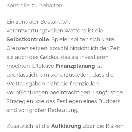
Kontrolle zu behalten.
Ein zentraler Bestandteil
verantwortungsvollen Wettens ist die
Selbstkontrolle
. Spieler sollten sich klare
Grenzen setzen, sowohl hinsichtlich der Zeit
als auch des Geldes, das sie investieren
möchten. Effektive
Finanzplanung
ist
unerlässlich, um sicherzustellen, dass die
Wettausgaben nicht die finanziellen
Verpflichtungen beeinträchtigen. Langfristige
Strategien, wie das Festlegen eines Budgets,
sind von großer Bedeutung.
Zusätzlich ist die
Aufklärung
über die Risiken