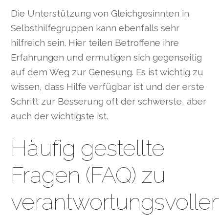
Die Unterstützung von Gleichgesinnten in
Selbsthilfegruppen kann ebenfalls sehr
hilfreich sein. Hier teilen Betroffene ihre
Erfahrungen und ermutigen sich gegenseitig
auf dem Weg zur Genesung. Es ist wichtig zu
wissen, dass Hilfe verfügbar ist und der erste
Schritt zur Besserung oft der schwerste, aber
auch der wichtigste ist.
Häufig gestellte
Fragen (FAQ) zu
verantwortungsvoll