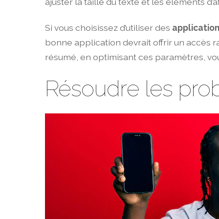
ajuster la taille du texte et les éléments 
Si vous choisissez d’utiliser des
applicatio
bonne application devrait offrir un accès 
résumé, en optimisant ces paramètres, vous 
Résoudre les pro