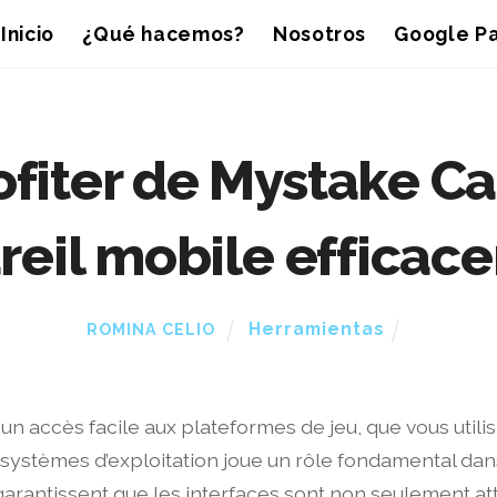
Inicio
¿Qué hacemos?
Nosotros
Google Pa
iter de Mystake Cas
reil mobile efficac
Herramientas
ROMINA CELIO
ir un accès facile aux plateformes de jeu, que vous utili
 systèmes d’exploitation joue un rôle fondamental dans
arantissent que les interfaces sont non seulement att