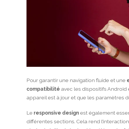
Pour garantir une navigation fluide et une
compatibilité
avec les dispositifs Android 
appareil est à jour et que les paramètres 
Le
responsive design
est également essent
différentes sections. Cela rend l’interactio