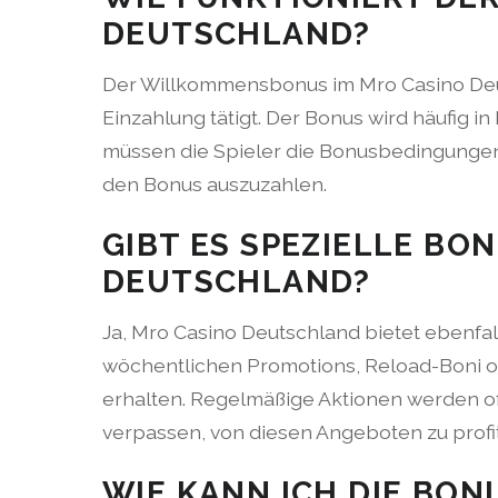
DEUTSCHLAND?
Der Willkommensbonus im Mro Casino Deutsc
Einzahlung tätigt. Der Bonus wird häufig
müssen die Spieler die Bonusbedingungen 
den Bonus auszuzahlen.
GIBT ES SPEZIELLE BO
DEUTSCHLAND?
Ja, Mro Casino Deutschland bietet ebenfal
wöchentlichen Promotions, Reload-Boni o
erhalten. Regelmäßige Aktionen werden of
verpassen, von diesen Angeboten zu profit
WIE KANN ICH DIE BO