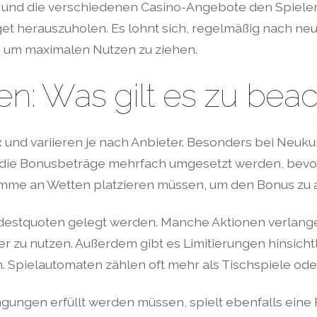
und die verschiedenen Casino-Angebote den Spielern
t herauszuholen. Es lohnt sich, regelmäßig nach neu
um maximalen Nutzen zu ziehen.
: Was gilt es zu bea
 und variieren je nach Anbieter. Besonders bei Neukun
 die Bonusbeträge mehrfach umgesetzt werden, bevor
mme an Wetten platzieren müssen, um den Bonus zu a
ndestquoten gelegt werden. Manche Aktionen verlange
 zu nutzen. Außerdem gibt es Limitierungen hinsichtlic
pielautomaten zählen oft mehr als Tischspiele oder
ngungen erfüllt werden müssen, spielt ebenfalls ein