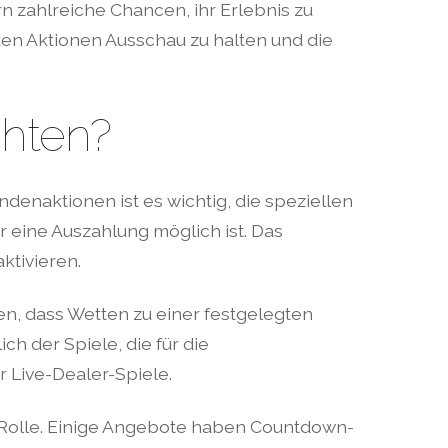
 zahlreiche Chancen, ihr Erlebnis zu
en Aktionen Ausschau zu halten und die
chten?
denaktionen ist es wichtig, die speziellen
 eine Auszahlung möglich ist. Das
ktivieren.
n, dass Wetten zu einer festgelegten
h der Spiele, die für die
 Live-Dealer-Spiele.
e Rolle. Einige Angebote haben Countdown-