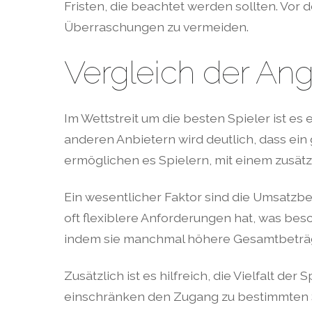
Fristen, die beachtet werden sollten. Vor 
Überraschungen zu vermeiden.
Vergleich der Ang
Im Wettstreit um die besten Spieler ist es
anderen Anbietern wird deutlich, dass ein
ermöglichen es Spielern, mit einem zusätz
Ein wesentlicher Faktor sind die Umsatzbe
oft flexiblere Anforderungen hat, was beso
indem sie manchmal höhere Gesamtbeträge
Zusätzlich ist es hilfreich, die Vielfalt d
einschränken den Zugang zu bestimmten Sl