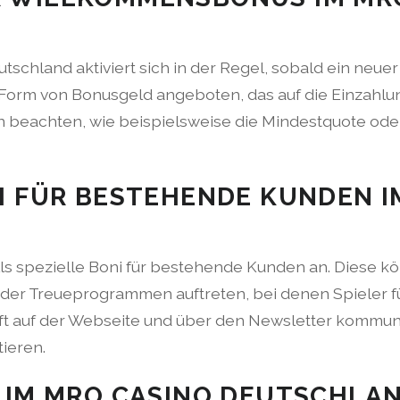
hland aktiviert sich in der Regel, sobald ein neuer S
 in Form von Bonusgeld angeboten, das auf die Einza
beachten, wie beispielsweise die Mindestquote oder
NI FÜR BESTEHENDE KUNDEN 
ls spezielle Boni für bestehende Kunden an. Diese k
der Treueprogrammen auftreten, bei denen Spieler f
t auf der Webseite und über den Newsletter kommuniz
ieren.
NI IM MRO CASINO DEUTSCHL