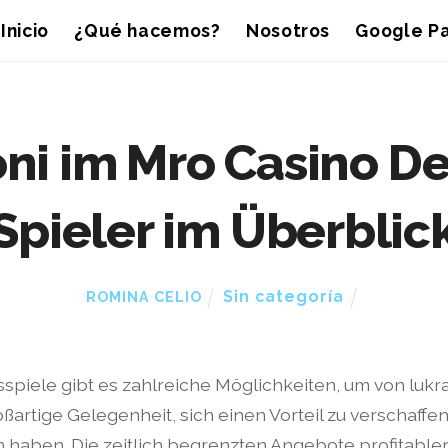
Inicio
¿Qué hacemos?
Nosotros
Google Pa
ni im Mro Casino D
Spieler im Überblic
Sin categoría
ROMINA CELIO
spiele gibt es zahlreiche Möglichkeiten, um von lukr
tige Gelegenheit, sich einen Vorteil zu verschaffen u
 haben. Die zeitlich begrenzten Angebote profitabler