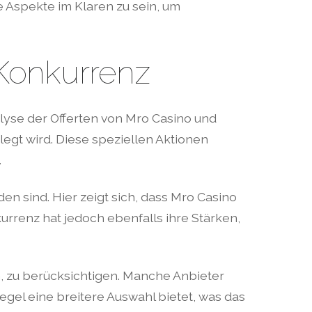
e Aspekte im Klaren zu sein, um
 Konkurrenz
nalyse der Offerten von Mro Casino und
egt wird. Diese speziellen Aktionen
.
n sind. Hier zeigt sich, dass Mro Casino
kurrenz hat jedoch ebenfalls ihre Stärken,
nen, zu berücksichtigen. Manche Anbieter
gel eine breitere Auswahl bietet, was das