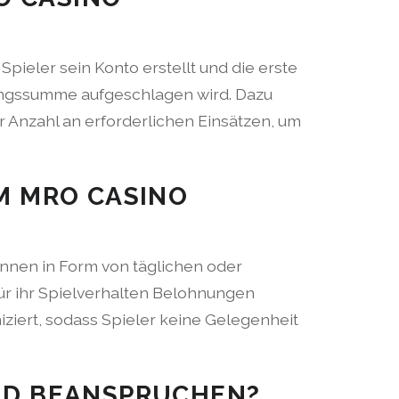
pieler sein Konto erstellt und die erste
hlungssumme aufgeschlagen wird. Dazu
 Anzahl an erforderlichen Einsätzen, um
IM MRO CASINO
önnen in Form von täglichen oder
ür ihr Spielverhalten Belohnungen
iert, sodass Spieler keine Gelegenheit
AND BEANSPRUCHEN?