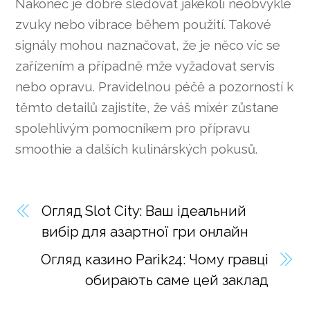
Nakonec je dobré sledovat jakékoli neobvyklé
zvuky nebo vibrace během použití. Takové
signály mohou naznačovat, že je něco víc se
zařízením a případně mže vyžadovat servis
nebo opravu. Pravidelnou péčě a pozorností k
těmto detailů zajistíte, že váš mixér zůstane
spolehlivým pomocníkem pro přípravu
smoothie a dalších kulinárských pokusů.
Огляд Slot City: Ваш ідеальний
вибір для азартної гри онлайн
Огляд казино Parik24: Чому гравці
обирають саме цей заклад