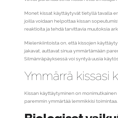
Monet kissat käyttäytyvät tietyllä tavalla er
joilla voidaan helpottaa kissan sopeutumista
reaktioita ja tehdä tarvittavia muutoksia ar
Mielenkiintoista on, että kissojen käyttäyty
jakavat, auttavat sinua ymmärtämään par
Silmänräpäyksessä voi syntyä uusia käytösma
Ymmärrä kissasi k
Kissan käyttäytyminen on monimutkainen koko
paremmin ymmärtää lemmikkisi toimintaa.