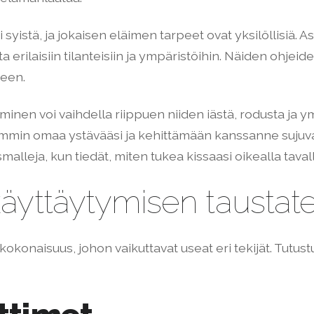
i syistä, ja jokaisen eläimen tarpeet ovat yksilöllisiä. 
 erilaisiin tilanteisiin ja ympäristöihin. Näiden ohjeid
keen.
minen voi vaihdella riippuen niiden iästä, rodusta ja ym
emmin omaa ystävääsi ja kehittämään kanssanne sujuv
lleja, kun tiedät, miten tukea kissaasi oikealla tavall
äyttäytymisen taustate
naisuus, johon vaikuttavat useat eri tekijät. Tutustum