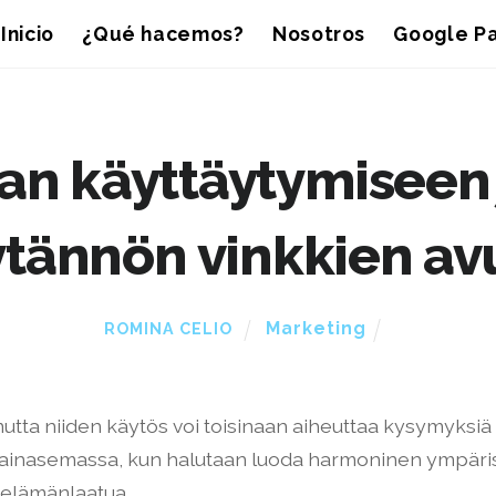
Inicio
¿Qué hacemos?
Nosotros
Google Pa
an käyttäytymiseen 
tännön vinkkien av
Marketing
ROMINA CELIO
 mutta niiden käytös voi toisinaan aiheuttaa kysymyksiä
ainasemassa, kun halutaan luoda harmoninen ympärist
 elämänlaatua.