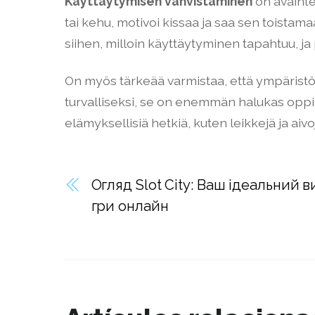
Käyttäytymisen vahvistaminen
on avainte
tai kehu, motivoi kissaa ja saa sen toistama
siihen, milloin käyttäytyminen tapahtuu, ja
On myös tärkeää varmistaa, että ympäristö on 
turvalliseksi, se on enemmän halukas oppim
elämyksellisiä hetkiä, kuten leikkejä ja ai
Огляд Slot City: Ваш ідеальний в
гри онлайн