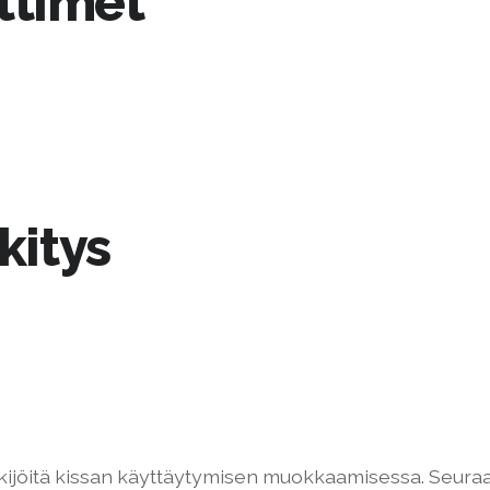
ttimet
kitys
tekijöitä kissan käyttäytymisen muokkaamisessa. Seu