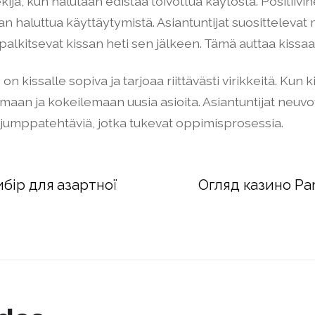
kijä, kun halutaan edistää toivottua käytöstä. Positii
an haluttua käyttäytymistä. Asiantuntijat suosittelevat
 palkitsevat kissan heti sen jälkeen. Tämä auttaa kiss
kissalle sopiva ja tarjoaa riittävästi virikkeitä. Kun k
aan ja kokeilemaan uusia asioita. Asiantuntijat neuvov
vojumppatehtäviä, jotka tukevat oppimisprosessia.
ибір для азартної
Огляд казино Par