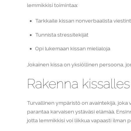
lemmikkisi toimintaa:
Tarkkaile kissan nonverbaalista viestin
Tunnista stressitekijät
Opi lukemaan kissan mielialoja
Jokainen kissa on yksiöllinen persoona, jo
Rakenna kissallesi
Turvallinen ympäristö on avaintekijä, joka va
parantaa karvaisen ystäväsi elämää. Ensinnäk
jotta lemmikkisi voi liikkua vapaasti ilman 