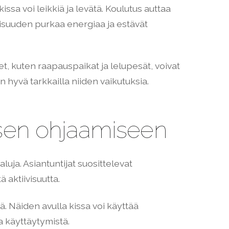
issa voi leikkiä ja levätä. Koulutus auttaa
llisuuden purkaa energiaa ja estävät
teet, kuten raapauspaikat ja lelupesät, voivat
on hyvä tarkkailla niiden vaikutuksia.
misen ohjaamiseen
luja. Asiantuntijat suosittelevat
ä aktiivisuutta.
ejä. Näiden avulla kissa voi käyttää
 käyttäytymistä.