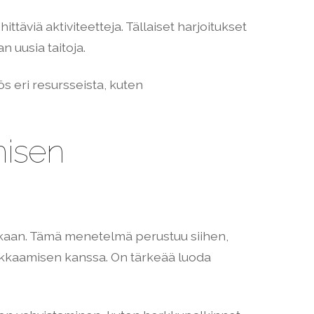
ttäviä aktiviteetteja. Tällaiset harjoitukset
n uusia taitoja.
s eri resursseista, kuten
misen
kaan. Tämä menetelmä perustuu siihen,
uokkaamisen kanssa. On tärkeää luoda