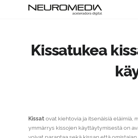
Kissatukea kiss
käy
Kissat
ovat kiehtovia ja itsenäisiä eläimiä,
ymmärrys kissojen käyttäytymisestä on av
voivat parantaa sekä kissan että omistajan