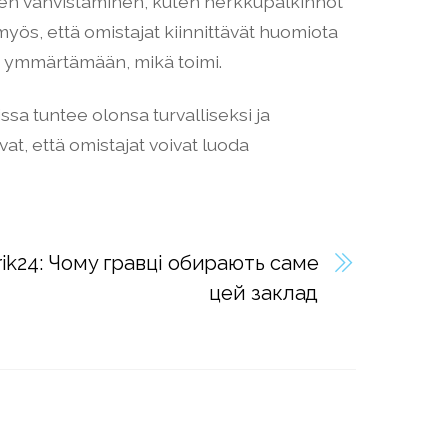
vinen vahvistaminen, kuten herkkupalkinnot
 myös, että omistajat kiinnittävät huomiota
aa ymmärtämään, mikä toimi.
issa tuntee olonsa turvalliseksi ja
at, että omistajat voivat luoda
ik24: Чому гравці обирають саме
цей заклад