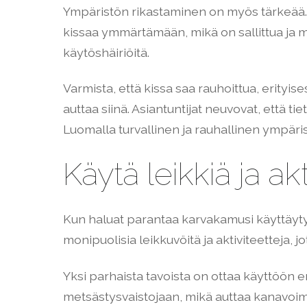
Ympäristön rikastaminen on myös tärkeää. Tarj
kissaa ymmärtämään, mikä on sallittua ja mi
käytöshäiriöitä.
Varmista, että kissa saa rauhoittua, erityise
auttaa siinä. Asiantuntijat neuvovat, että ti
Luomalla turvallinen ja rauhallinen ympäris
Käytä leikkiä ja a
Kun haluat parantaa karvakamusi käyttäytymist
monipuolisia leikkuvöitä ja aktiviteetteja, j
Yksi parhaista tavoista on ottaa käyttöön eril
metsästysvaistojaan, mikä auttaa kanavoim