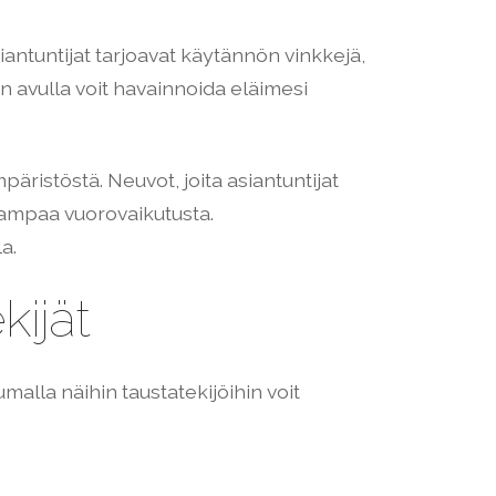
Asiantuntijat tarjoavat käytännön vinkkejä,
en avulla voit havainnoida eläimesi
päristöstä. Neuvot, joita asiantuntijat
ampaa vuorovaikutusta.
a.
kijät
alla näihin taustatekijöihin voit