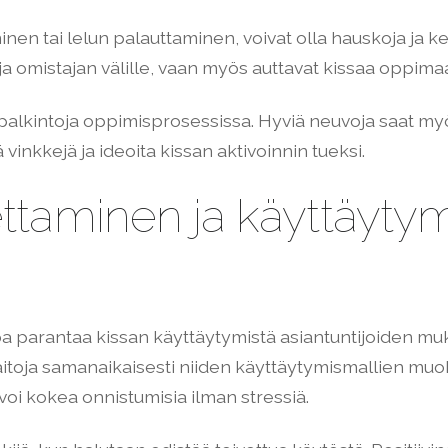
nen tai lelun palauttaminen, voivat olla hauskoja ja kehi
ja omistajan välille, vaan myös auttavat kissaa oppimaa
 palkintoja oppimisprosessissa. Hyviä neuvoja saat myö
ä vinkkejä ja ideoita kissan aktivoinnin tueksi.
ttaminen ja käyttäyty
 parantaa kissan käyttäytymistä asiantuntijoiden mu
 taitoja samanaikaisesti niiden käyttäytymismallien m
voi kokea onnistumisia ilman stressiä.