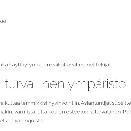
tää
nka käyttäytymiseen vaikuttavat monet tekijät.
 turvallinen ympäristö
ikuttaa lemmikkisi hyvinvointiin. Asiantuntijat suosittele
in, varmista, että koti on esteetön ja turvallinen. Pois
pelkoa vahingoista.